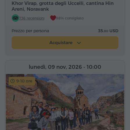
Khor Virap, grotta degli Uccelli, cantina Hin
Areni, Noravank
736 recensioni
98% consigliato
Prezzo per persona
35.
USD
80
Acquistare
lunedì, 09 nov, 2026
- 10:00
9-10 ore