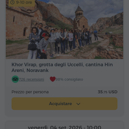
9-10 ore
Khor Virap, grotta degli Uccelli, cantina Hin
Areni, Noravank
726 recensioni
98% consigliato
Prezzo per persona
35.
USD
75
Acquistare
venerdì, 04 set, 2026
- 10:00