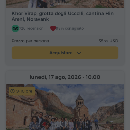
Khor Virap, grotta degli Uccelli, cantina Hin
Areni, Noravank
726 recensioni
98% consigliato
Prezzo per persona
35.
USD
75
Acquistare
lunedì, 17 ago, 2026
- 10:00
9-10 ore