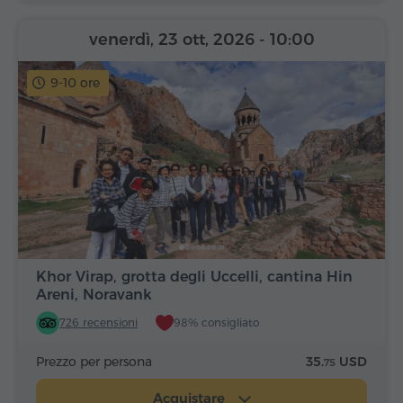
venerdì, 23 ott, 2026
- 10:00
9-10 ore
Khor Virap, grotta degli Uccelli, cantina Hin
Areni, Noravank
726 recensioni
98% consigliato
Prezzo per persona
35.
USD
75
Acquistare