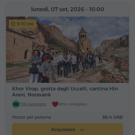
lunedì, 07 set, 2026
- 10:00
9-10 ore
Khor Virap, grotta degli Uccelli, cantina Hin
Areni, Noravank
726 recensioni
98% consigliato
Prezzo per persona
35.
USD
75
Acquistare