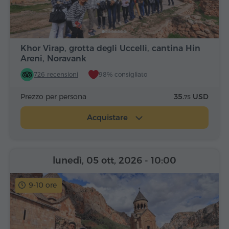
Khor Virap, grotta degli Uccelli, cantina Hin
Areni, Noravank
726 recensioni
98% consigliato
Prezzo per persona
35.
USD
75
Acquistare
lunedì, 05 ott, 2026
- 10:00
9-10 ore