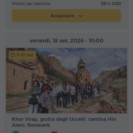
Prezzo per persona
35.
USD
75
Acquistare
venerdì, 18 set, 2026
- 10:00
9-10 ore
Khor Virap, grotta degli Uccelli, cantina Hin
Areni, Noravank