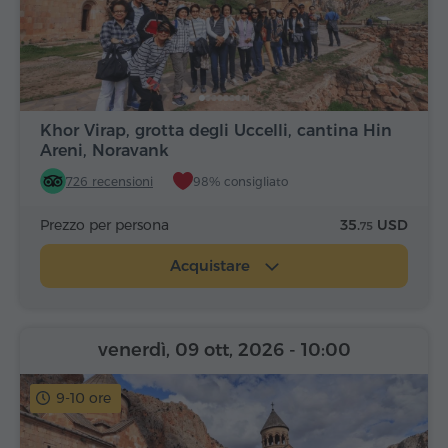
Khor Virap, grotta degli Uccelli, cantina Hin
Areni, Noravank
726 recensioni
98% consigliato
Prezzo per persona
35.
USD
75
Acquistare
venerdì, 09 ott, 2026
- 10:00
9-10 ore