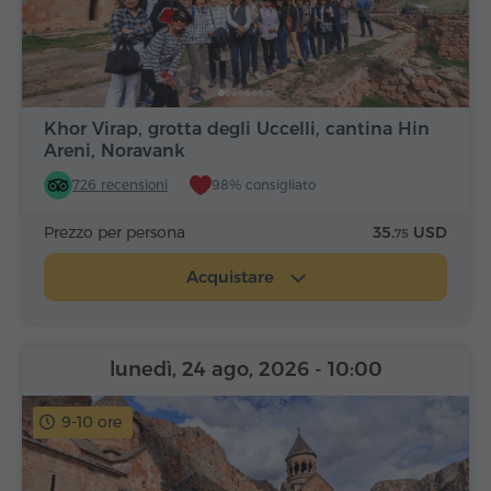
Khor Virap, grotta degli Uccelli, cantina Hin
Areni, Noravank
726 recensioni
98% consigliato
Prezzo per persona
35.
USD
75
Acquistare
lunedì, 24 ago, 2026
- 10:00
9-10 ore