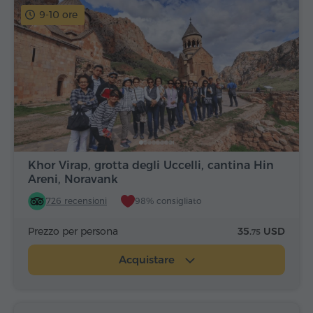
9-10 ore
Khor Virap, grotta degli Uccelli, cantina Hin
Areni, Noravank
726 recensioni
98% consigliato
Prezzo per persona
35.
USD
75
Acquistare