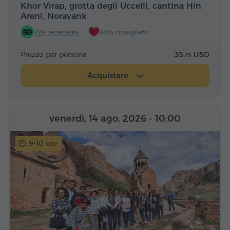
Khor Virap, grotta degli Uccelli, cantina Hin
Areni, Noravank
726 recensioni
98% consigliato
Prezzo per persona
35.
USD
75
Acquistare
venerdì, 14 ago, 2026
- 10:00
9-10 ore