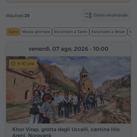
Risultati:
29
Orario settimanale
Tutto
Mezza giornata
Escursioni a Tatev
Escursioni a Sevan
Esc
venerdì, 07 ago, 2026
- 10:00
9-10 ore
Khor Virap, grotta degli Uccelli, cantina Hin
Areni, Noravank