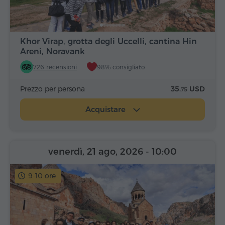
Khor Virap, grotta degli Uccelli, cantina Hin
Areni, Noravank
726 recensioni
98% consigliato
Prezzo per persona
35.
USD
75
Acquistare
venerdì, 21 ago, 2026
- 10:00
9-10 ore