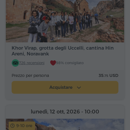
Khor Virap, grotta degli Uccelli, cantina Hin
Areni, Noravank
726 recensioni
98% consigliato
Prezzo per persona
35.
USD
75
Acquistare
lunedì, 12 ott, 2026
- 10:00
9-10 ore