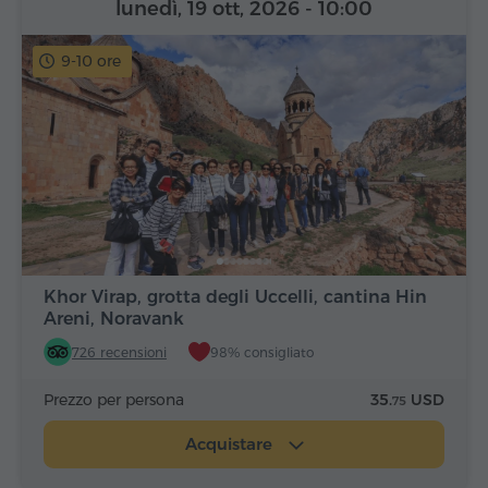
lunedì, 19 ott, 2026
- 10:00
9-10 ore
Khor Virap, grotta degli Uccelli, cantina Hin
Areni, Noravank
726 recensioni
98% consigliato
Prezzo per persona
35.
USD
75
Acquistare