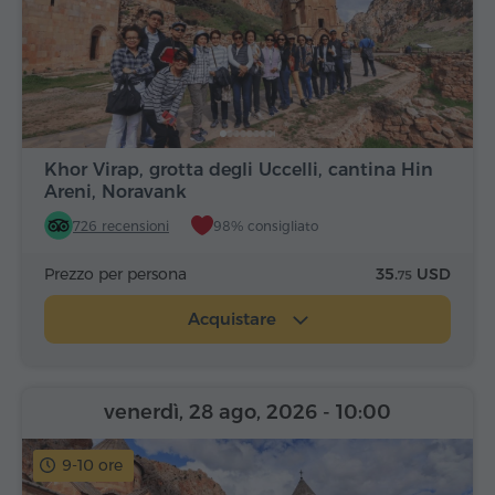
Khor Virap, grotta degli Uccelli, cantina Hin
Areni, Noravank
726 recensioni
98% consigliato
Prezzo per persona
35.
USD
75
Acquistare
venerdì, 28 ago, 2026
- 10:00
9-10 ore