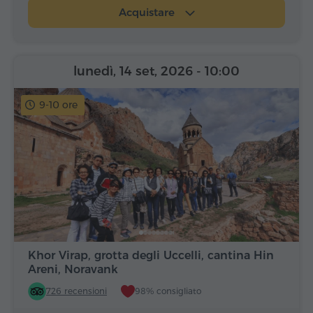
Acquistare
lunedì, 14 set, 2026
- 10:00
9-10 ore
Khor Virap, grotta degli Uccelli, cantina Hin
Areni, Noravank
726 recensioni
98% consigliato