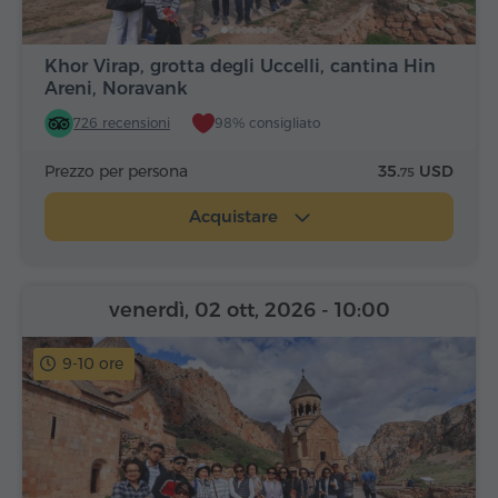
Khor Virap, grotta degli Uccelli, cantina Hin
Areni, Noravank
726 recensioni
98% consigliato
Prezzo per persona
35.
USD
75
Acquistare
venerdì, 02 ott, 2026
- 10:00
9-10 ore