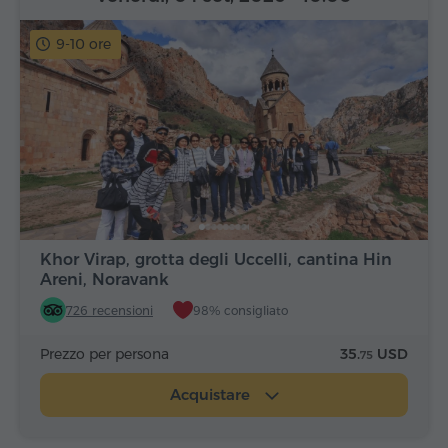
9-10 ore
Khor Virap, grotta degli Uccelli, cantina Hin
Areni, Noravank
726 recensioni
98% consigliato
Prezzo per persona
35.
USD
75
Acquistare