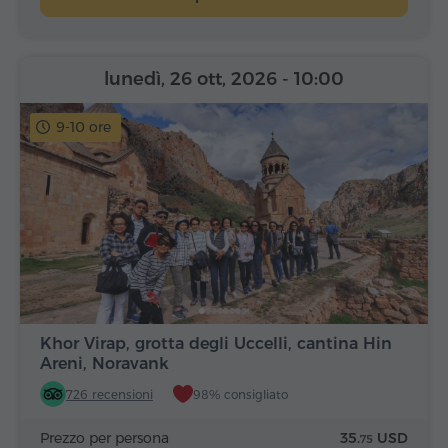
lunedì, 26 ott, 2026
- 10:00
9-10 ore
Khor Virap, grotta degli Uccelli, cantina Hin
Areni, Noravank
726 recensioni
98% consigliato
Prezzo per persona
35.
USD
75