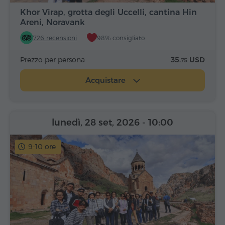
Khor Virap, grotta degli Uccelli, cantina Hin
Areni, Noravank
726 recensioni
98% consigliato
Prezzo per persona
35.
USD
75
Acquistare
lunedì, 28 set, 2026
- 10:00
9-10 ore