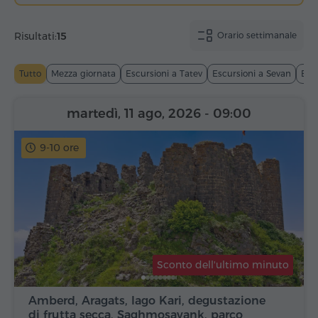
Risultati:
15
Orario settimanale
Tutto
Mezza giornata
Escursioni a Tatev
Escursioni a Sevan
Esc
martedì, 11 ago, 2026
- 09:00
9-10 ore
Sconto dell'ultimo minuto
Amberd, Aragats, lago Kari, degustazione
di frutta secca, Saghmosavank, parco