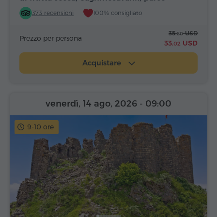
Alfabeto
373 recensioni
100% consigliato
35.
USD
80
Prezzo per persona
33.
USD
02
Acquistare
venerdì, 14 ago, 2026
- 09:00
9-10 ore