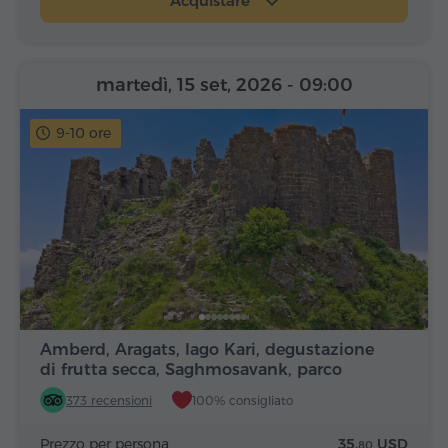
Acquistare
martedì, 15 set, 2026
- 09:00
9-10 ore
Amberd, Aragats, lago Kari, degustazione
di frutta secca, Saghmosavank, parco
Alfabeto
373 recensioni
100% consigliato
Prezzo per persona
35.
USD
80