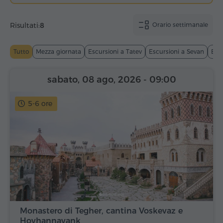
Risultati:
8
Orario settimanale
Tutto
Mezza giornata
Escursioni a Tatev
Escursioni a Sevan
Esc
sabato, 08 ago, 2026
- 09:00
5-6 ore
Monastero di Tegher, cantina Voskevaz e
Hovhannavank