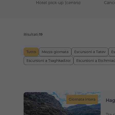
Hotel pick-up (centro)
Cance
Risultati:
19
Tutto
Mezza giornata
Escursioni a Tatev
Es
Escursioni a Tsaghkadzor
Escursioni a Etchmia
Giornata intera
Hag
Tra 