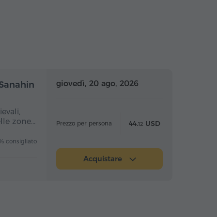
nata intera
Giornata intera
giovedì, 20 ago, 2026
 Sanahin
evali,
elle zone…
44.
USD
Prezzo per persona
12
 consigliato
Acquistare