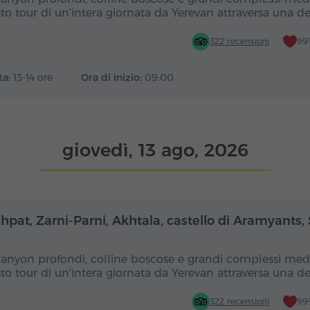
to tour di un'intera giornata da Yerevan attraversa una d
322 recensioni
99%
ta:
13-14 ore
Ora di inizio:
09:00
giovedì, 13 ago, 2026
Giornata intera
Gior
hpat, Zarni-Parni, Akhtala, castello di Aramyants,
canyon profondi, colline boscose e grandi complessi medi
to tour di un'intera giornata da Yerevan attraversa una d
322 recensioni
99%