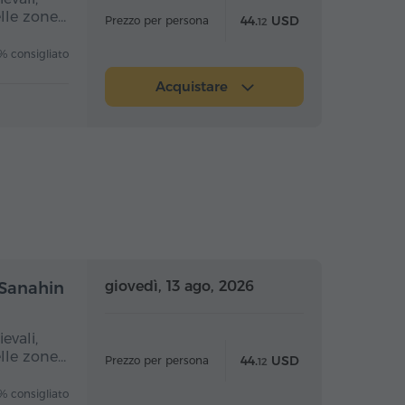
elle zone…
44.
USD
Prezzo per persona
12
 consigliato
Acquistare
nata intera
Giornata intera
giovedì, 13 ago, 2026
 Sanahin
evali,
elle zone…
44.
USD
Prezzo per persona
12
 consigliato