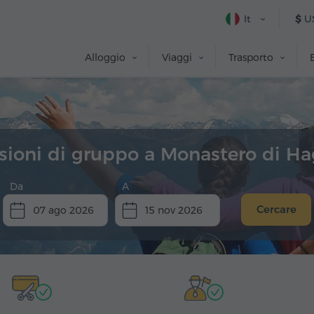
It
$
U
Alloggio
Viaggi
Trasporto
sioni di gruppo a Monastero di H
Da
A
Cercare
07 ago 2026
15 nov 2026