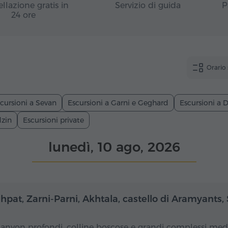
llazione gratis in
Servizio di guida
P
24 ore
Orario
cursioni a Sevan
Escursioni a Garni e Geghard
Escursioni a D
dzin
Escursioni private
lunedì, 10 ago, 2026
Giornata intera
Gior
hpat, Zarni-Parni, Akhtala, castello di Aramyants,
canyon profondi, colline boscose e grandi complessi medi