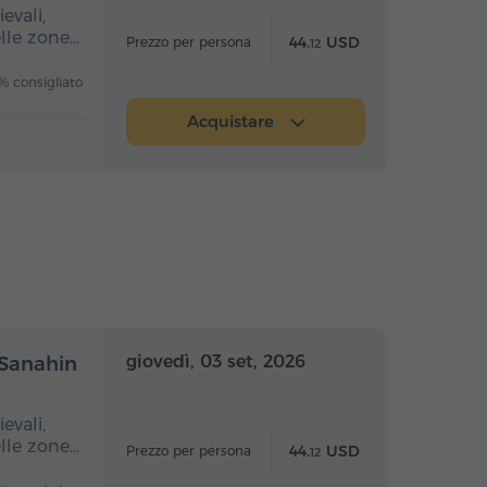
evali,
elle zone…
44.
USD
Prezzo per persona
12
 consigliato
Acquistare
nata intera
Giornata intera
giovedì, 03 set, 2026
 Sanahin
evali,
elle zone…
44.
USD
Prezzo per persona
12