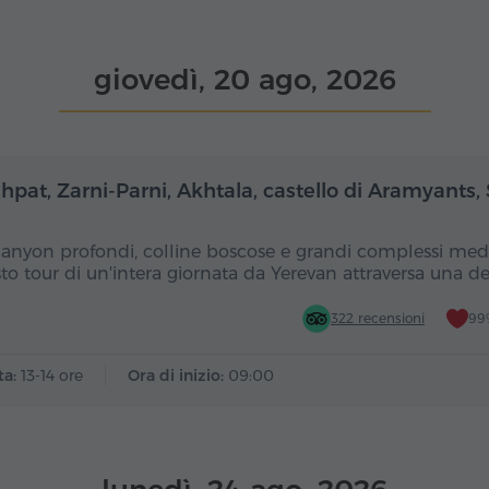
giovedì, 20 ago, 2026
Giornata intera
Gior
hpat, Zarni-Parni, Akhtala, castello di Aramyants,
canyon profondi, colline boscose e grandi complessi medi
to tour di un'intera giornata da Yerevan attraversa una d
322 recensioni
99%
ta:
13-14 ore
Ora di inizio:
09:00