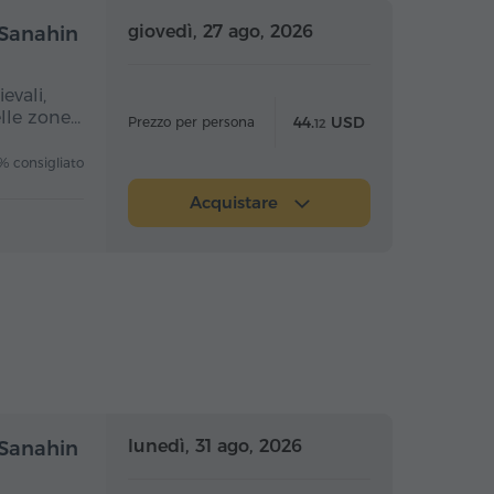
nata intera
Giornata intera
giovedì, 27 ago, 2026
 Sanahin
evali,
elle zone…
44.
USD
Prezzo per persona
12
 consigliato
Acquistare
nata intera
Giornata intera
lunedì, 31 ago, 2026
 Sanahin