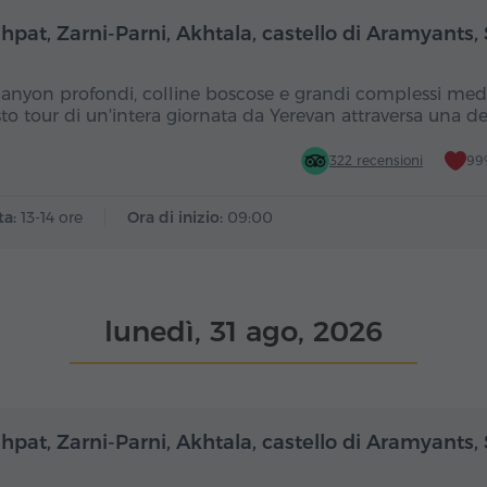
Giornata intera
Gior
hpat, Zarni-Parni, Akhtala, castello di Aramyants,
canyon profondi, colline boscose e grandi complessi medi
to tour di un'intera giornata da Yerevan attraversa una d
322 recensioni
99%
ta:
13-14 ore
Ora di inizio:
09:00
lunedì, 31 ago, 2026
Giornata intera
Gior
hpat, Zarni-Parni, Akhtala, castello di Aramyants,