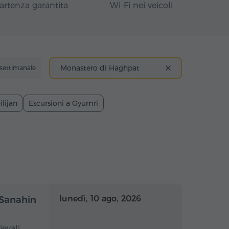
artenza garantita
Wi-Fi nei veicoli
Monastero di Haghpat
 settimanale
ilijan
Escursioni a Gyumri
nata intera
Giornata intera
lunedì, 10 ago, 2026
 Sanahin
evali,