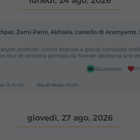
lunedì, 24 ago, 2026
Giornata intera
Gior
hpat, Zarni-Parni, Akhtala, castello di Aramyants,
canyon profondi, colline boscose e grandi complessi medi
to tour di un'intera giornata da Yerevan attraversa una d
322 recensioni
99%
ta:
13-14 ore
Ora di inizio:
09:00
giovedì, 27 ago, 2026