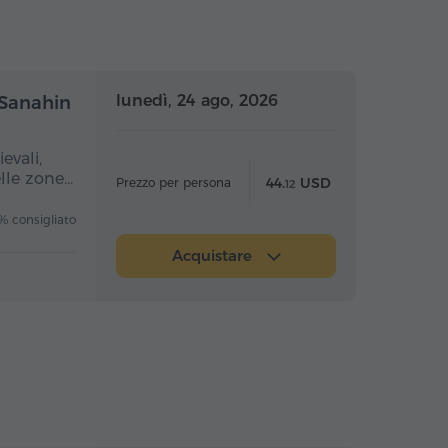
nata intera
Giornata intera
lunedì, 24 ago, 2026
 Sanahin
evali,
elle zone…
44.
USD
Prezzo per persona
12
 consigliato
Acquistare