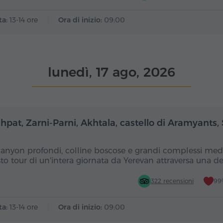
ta:
13-14 ore
Ora di inizio:
09:00
lunedì, 17 ago, 2026
Giornata intera
Gior
hpat, Zarni-Parni, Akhtala, castello di Aramyants,
canyon profondi, colline boscose e grandi complessi medi
to tour di un'intera giornata da Yerevan attraversa una d
322 recensioni
99%
ta:
13-14 ore
Ora di inizio:
09:00