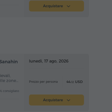
Acquistare
nata intera
Giornata intera
lunedì, 17 ago, 2026
 Sanahin
evali,
elle zone…
44.
USD
Prezzo per persona
12
 consigliato
Acquistare