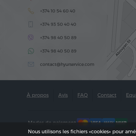
+374 10 54 60 40
+374 93 50 40 40
+374 98 40 50 89
+374 98 40 50 89
contact@hyurservice.com
À propos
Avis
FAQ
Contact
Equ
Modes de paiement:
Nous utilisons les fichiers «cookies» pour amé