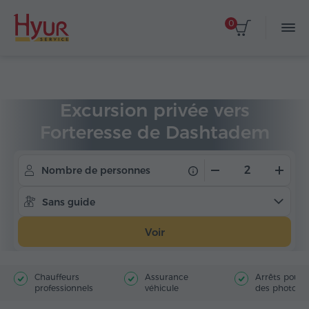
0
Accueil
Circuits
Excursions privées
Excursion privée vers
Forteresse de Dashtadem
Nombre de personnes
Sans guide
Voir
Chauffeurs
Assurance
Arrêts pour f
professionnels
véhicule
des photos