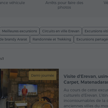
ance véhicule
Arrêts pour faire des
Vé
photos
Meilleures excursions
Circuits en ville Erevan
Excursions vit
de brandy Ararat
Randonnée et Trekking
Excursions partagé
s:
1
Demi-journée
De
Visite d'Erevan, us
Carpet, Matenadara
Au cours de cette excur
culturels d'Erevan. L'it
incontournables de la 
anciennes villes du mon