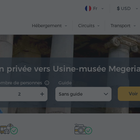
Fr
$
USD
Hébergement
Circuits
Transport
n privée vers Usine-musée Megeri
mbre de personnes
Guide
Voir
Sans guide