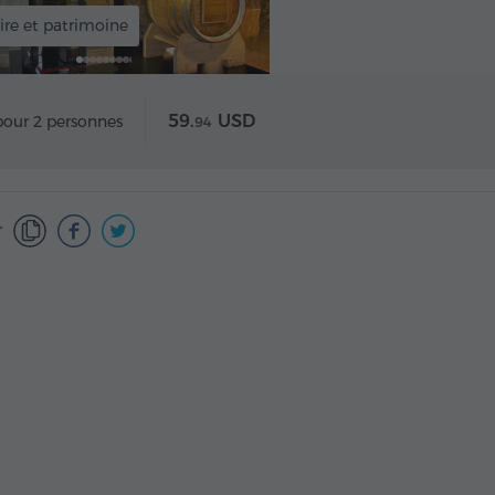
ire et patrimoine
59.
USD
pour 2 personnes
94
r