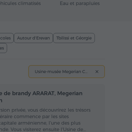
hicules climatisés
Eau et parapluies
icoles
Autour d'Erevan
Tbilissi et Géorgie
es
Usine-musée Megerian Carpet
mi-journée
Demi-journée
ine de brandy ARARAT, Megerian
n
sion privée, vous découvrirez les trésors
inéraire commence par les sites
capitale arménienne, l'une des plus
de. Vous visiterez ensuite l'Usine de…