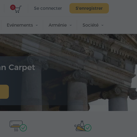
0
Se connecter
S'enregistrer
Evénements
Arménie
Société
an Carpet