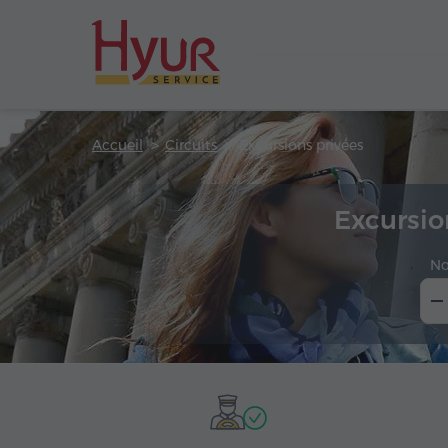
Accueil
Circuits
Excursions privées
Excursio
No