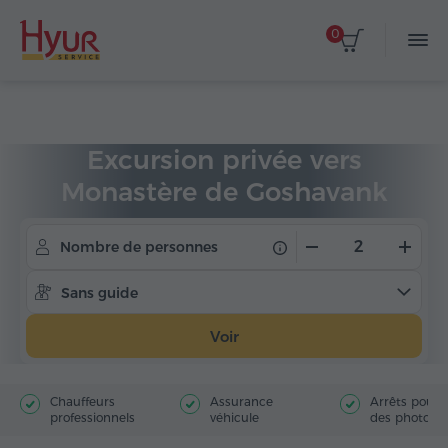
0
Accueil
Circuits
Excursions privées
Excursion privée vers
Monastère de Goshavank
Nombre de personnes
Sans guide
Voir
Chauffeurs
Assurance
Arrêts pour f
professionnels
véhicule
des photos