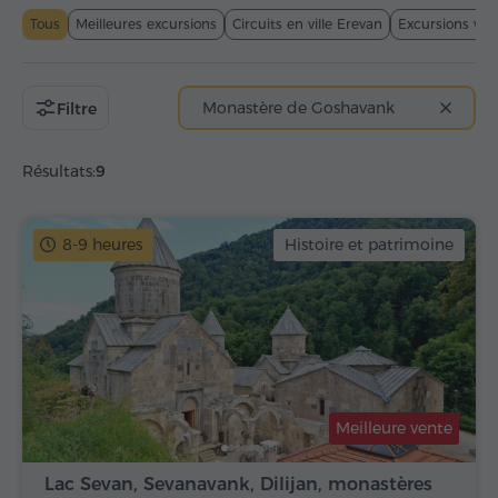
Tous
Meilleures excursions
Circuits en ville Erevan
Excursions viti
Monastère de Goshavank
Filtre
Résultats:
9
8-9 heures
Histoire et patrimoine
Meilleure vente
Lac Sevan, Sevanavank, Dilijan, monastères