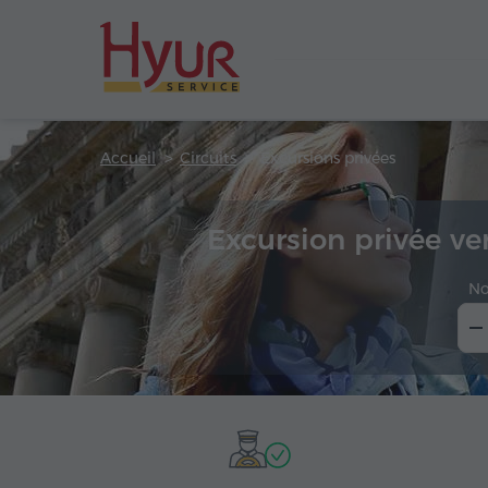
Accueil
Circuits
Excursions privées
Excursion privée v
No