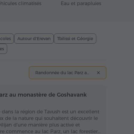
hicules climatisés
Eau et parapluies
icoles
Autour d'Erevan
Tbilissi et Géorgie
es
Randonnée du lac Parz au monastère de Goshavank
 la journée
Toute la journée
arz au monastère de Goshavank
 dans la région de Tavush est un excellent
 de la nature qui souhaitent découvrir le
lijan d'une manière plus active et
raire commence au lac Parz, un lac forestier…