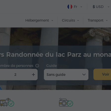
Fr
$
USD
Hébergement
Circuits
Transport
ers Randonnée du lac Parz au mon
mbre de personnes
Guide
Voir
Sans guide