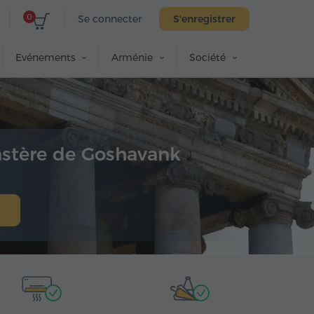
0
Se connecter
S'enregistrer
Evénements
Arménie
Société
astère de Goshavank