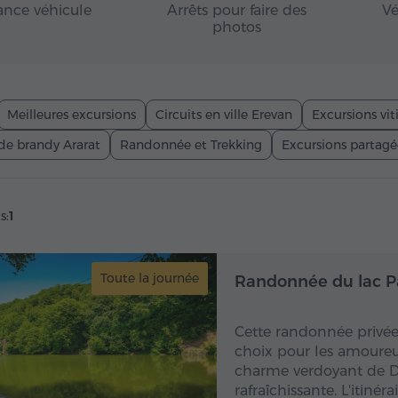
ance véhicule
Arrêts pour faire des
Vé
photos
Meilleures excursions
Circuits en ville Erevan
Excursions vit
de brandy Ararat
Randonnée et Trekking
Excursions partagé
s:
1
Toute la journée
Toute
Randonnée du lac P
Cette randonnée privée
choix pour les amoureux
charme verdoyant de Di
rafraîchissante. L'itiné