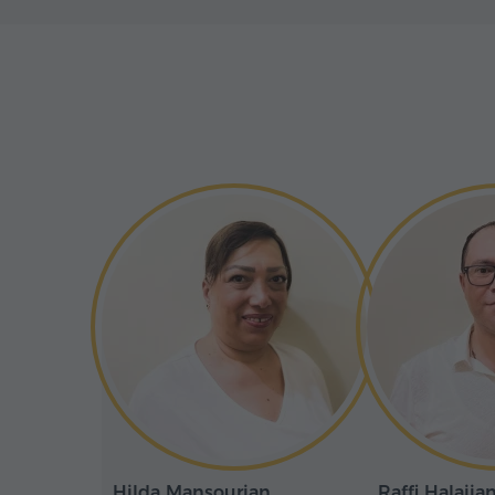
reliant cinq stations et donnant accè
pistes de ski de différents niveaux. S
1967, lorsque les premières remonté
transporter touristes et sportifs vers 
Hilda Mansourian
Raffi Halajia