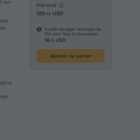
65 km
Prix total
120.
USD
99
arde
rés
Il suffit de payer l'acompte de
15% pour faire la réservation:
18.
USD
15
Ajouter au panier
tagne
iter