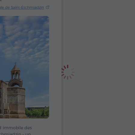
ale de Saint-Etchmiadzin
ard immobile des
tchmiadzin – un