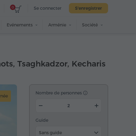
0
Se connecter
S'enregistrer
Evénements
Arménie
Société
ots, Tsaghkadzor, Kecharis
Nombre de personnes
rnée
Guide
Sans guide