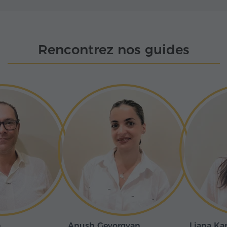
s à une douzaine de
on histoire remonte à
es ont commencé à
les sommets enneigés.
Rencontrez nos guides
n
Anush Gevorgyan
Liana Ka