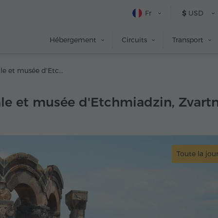
Fr
$
USD
Hébergement
Circuits
Transport
Cathédrale et musée d'Etchmiadzin, Zvartnots, Tsaghkadzor, Kecharis et téléphérique
le et musée d'Etchmiadzin, Zvartn
Toute la jou