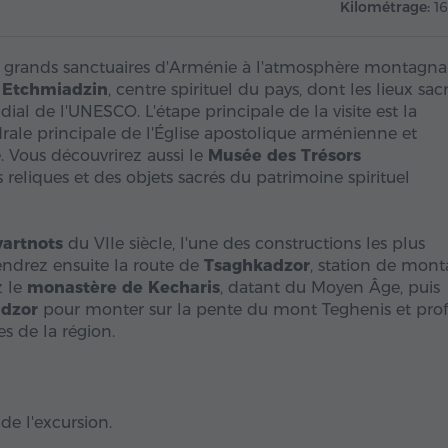
Kilométrage:
1
 les grands sanctuaires d'Arménie à l'atmosphère montagn
à
Etchmiadzin
, centre spirituel du pays, dont les lieux sac
dial de l'UNESCO. L'étape principale de la visite est la
drale principale de l'Église apostolique arménienne et
 Vous découvrirez aussi le
Musée des Trésors
 reliques et des objets sacrés du patrimoine spirituel
artnots
du VIIe siècle, l'une des constructions les plus
ndrez ensuite la route de
Tsaghkadzor
, station de mon
z le
monastère de Kecharis
, datant du Moyen Âge, puis
adzor
pour monter sur la pente du mont Teghenis et prof
s de la région.
 de l'excursion.