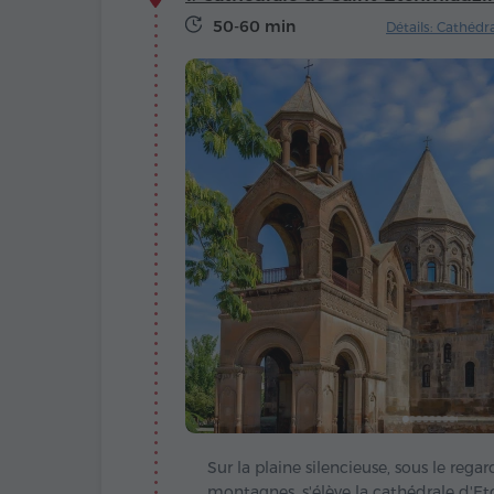
50-60 min
Détails: Cathédr
Sur la plaine silencieuse, sous le reg
montagnes, s'élève la cathédrale d'E