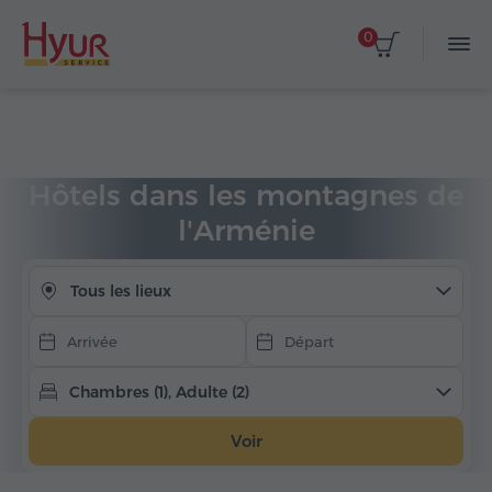
0
Choisir les dates
Accueil
Hébergement
Hôtels en Arménie
Hôtels de montagne
Hôtels dans les montagnes de
l'Arménie
Tous les lieux
Chambres (1), Adulte (2)
Voir