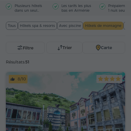
Plusieurs hôtels
Les tarifs les plus
Prépaiement
dans un seul
bas en Arménie
1 nuit seule
panier
Tous
Hôtels spa & resorts
Avec piscine
Hôtels de montagne
Er
Trier
Carte
Filtre
Résultats:
51
8/10