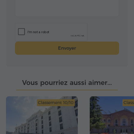
Envoyer
Vous pourriez aussi aimer...
Classement 10/10
Clas