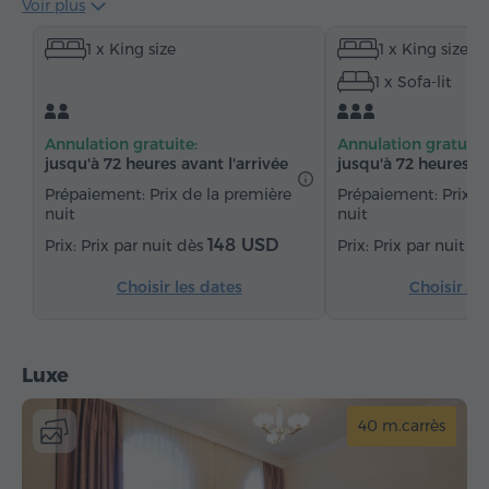
Voir plus
Serviettes
Peignoir
Chaussons
1 x King size
1 x King size
Sèche-cheveux
Chauffage
Armoire
1 x Sofa-lit
Bureau
Salon
Table
Canapé
Fauteuil
Chaise
Coffre-fort
Téléphone
Annulation gratuite:
Annulation gratuite
Réveil
Service de réveil
Chaînes satellite
jusqu'à 72 heures avant l'arrivée
jusqu'à 72 heures av
Moquette
Réfrigérateur
Thé/Café
Prépaiement: Prix de la première
Prépaiement: Prix d
nuit
nuit
Fer à repasser avec planche (sur demande)
148 USD
Prix par nuit dès
Prix par nuit d
Choisir les dates
Choisir le
Luxe
40 m.carrès