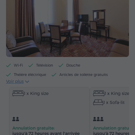
Wi-Fi
Télévision
Douche
Théière éléctrique
Articles de toilette gratuits
Voir plus
Serviettes
Peignoir
Chaussons
1 x King size
1 x King size
Sèche-cheveux
Chauffage
Armoire
1 x Sofa-lit
Bureau
Salon
Salle à manger
Table à manger
Canapé
Fauteuil
Chaise
Téléphone
Réveil
Service de réveil
Annulation gratuite:
Annulation gratuite
Chaînes satellite
Moquette
Réfrigérateur
jusqu'à 72 heures avant l'arrivée
jusqu'à 72 heures av