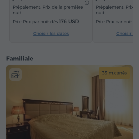
Thé/Café
Fer à repasser avec planche (sur demande)
Prépaiement: Prix de la première
Prépaiement: Prix d
nuit
nuit
176 USD
Prix par nuit dès
Prix par nuit d
Choisir les dates
Choisir le
Familiale
35 m.carrès