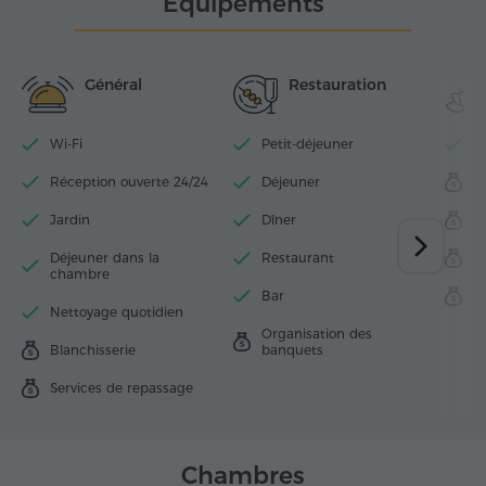
Équipements
Général
Restauration
Wi-Fi
Petit-déjeuner
T
Réception ouverte 24/24
Déjeuner
S
Jardin
Dîner
M
Déjeuner dans la
Restaurant
S
chambre
Bar
S
Nettoyage quotidien
Organisation des
Blanchisserie
banquets
Services de repassage
Chambres