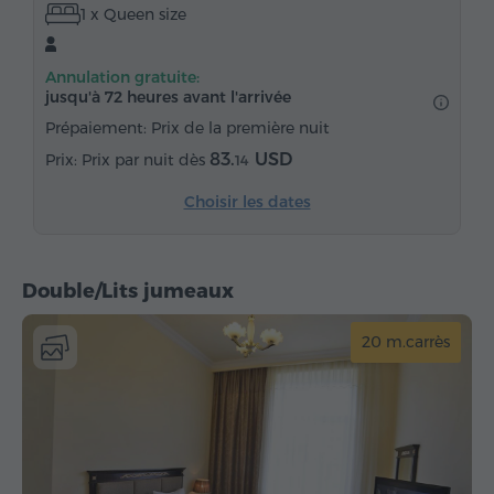
1 x Queen size
Sèche-cheveux
Chauffage
Armoire
Bureau
Chaise
Coffre-fort
Téléphone
Annulation gratuite:
Réveil
Service de réveil
Chaînes satellite
jusqu'à 72 heures avant l'arrivée
Moquette
Réfrigérateur
Prépaiement: Prix de la première nuit
Fer à repasser avec planche (sur demande)
83.
USD
Prix par nuit dès
14
Choisir les dates
Double/Lits jumeaux
20 m.carrès