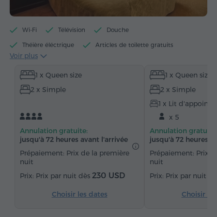
Wi-Fi
Télévision
Douche
Théière éléctrique
Articles de toilette gratuits
Voir plus
Serviettes
Peignoir
Chaussons
1 x Queen size
1 x Queen size
Sèche-cheveux
Chauffage
Armoire
2 x Simple
2 x Simple
Bureau
Salon
Table
Canapé
1 x Lit d'appoint
Fauteuil
Chaise
Coffre-fort
Téléphone
x 5
Réveil
Service de réveil
Chaînes satellite
Annulation gratuite:
Annulation gratuite
Moquette
Réfrigérateur
Thé/Café
jusqu'à 72 heures avant l'arrivée
jusqu'à 72 heures av
Fer à repasser avec planche (sur demande)
Prépaiement: Prix de la première
Prépaiement: Prix d
nuit
nuit
230 USD
Prix par nuit dès
Prix par nuit d
Choisir les dates
Choisir le