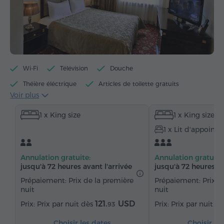
Wi-Fi
Télévision
Douche
Théière éléctrique
Articles de toilette gratuits
Voir plus
Serviettes
Peignoir
Chaussons
1 x King size
1 x King size
Sèche-cheveux
Chauffage
Armoire
1 x Lit d'appoint
Bureau
Chaise
Coffre-fort
Téléphone
Réveil
Service de réveil
Chaînes satellite
Annulation gratuite:
Annulation gratuite
Moquette
Réfrigérateur
jusqu'à 72 heures avant l'arrivée
jusqu'à 72 heures av
Fer à repasser avec planche (sur demande)
Prépaiement: Prix de la première
Prépaiement: Prix d
nuit
nuit
121.
USD
Prix par nuit dès
Prix par nuit d
93
Choisir les dates
Choisir le