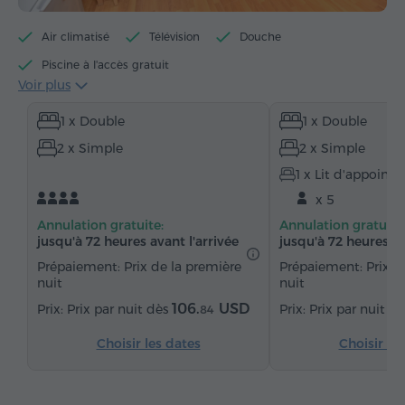
Air climatisé
Télévision
Douche
Piscine à l'accès gratuit
Voir plus
Centre de fitness à l'accès gratuit
1 x Double
1 x Double
Accès gratuit au billard
Minibar
2 x Simple
2 x Simple
Articles de toilette gratuits
Serviettes
1 x Lit d'appoint
Chaussons
Sèche-cheveux
Chauffage
x 5
Armoire
Bureau
Salon
Salle à manger
Annulation gratuite:
Annulation gratuite
Table à manger
Table
Canapé
Fauteuil
jusqu'à 72 heures avant l'arrivée
jusqu'à 72 heures av
Chaise
Téléphone
Réveil
Service de réveil
Prépaiement: Prix de la première
Prépaiement: Prix d
nuit
nuit
Chaînes satellite
Parquet
Coin cuisine
106.
USD
Prix par nuit dès
Prix par nuit d
84
Réfrigérateur
Choisir les dates
Choisir le