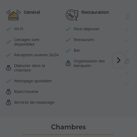
Général
Restauration
Wi-Fi
Petit-déjeuner
Pi
Cottages sont
Restaurant
Pi
disponibles
Bar
Ce
Réception ouverte 24/24
Organisation des
S
Déjeuner dans la
banquets
chambre
Se
Nettoyage quotidien
C
Blanchisserie
Services de repassage
Chambres