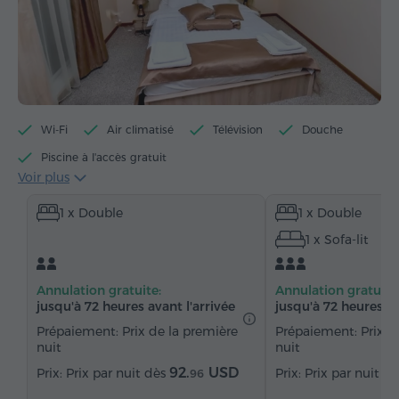
Wi-Fi
Air climatisé
Télévision
Douche
Piscine à l'accès gratuit
Voir plus
Centre de fitness à l'accès gratuit
1 x Double
1 x Double
Accès gratuit au billard
Minibar
1 x Sofa-lit
Articles de toilette gratuits
Serviettes
Chaussons
Sèche-cheveux
Bidet
Annulation gratuite:
Annulation gratuite
Chauffage
Armoire
Bureau
Salon
jusqu'à 72 heures avant l'arrivée
jusqu'à 72 heures av
Canapé
Fauteuil
Chaise
Téléphone
Prépaiement: Prix de la première
Prépaiement: Prix d
nuit
nuit
Réveil
Service de réveil
Chaînes satellite
92.
USD
Prix par nuit dès
Prix par nuit d
96
Moquette
Réfrigérateur
Eau embouteillée