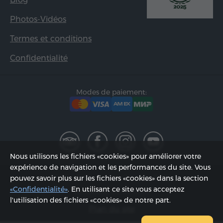
Photos-Vidéos
Termes et conditions
Confidentialité
Modes de paiement:
Nous utilisons les fichiers «cookies» pour améliorer votre
expérience de navigation et les performances du site. Vous
2002 - 2026, © «Hyur Service» SARL;
pouvez savoir plus sur les fichiers «cookies» dans la section
«Confidentialité»
. En utilisant ce site vous acceptez
Actualisée 09.08.2026
l'utilisation des fichiers «cookies» de notre part.
Plan du site