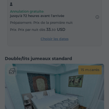
Serviettes
Chaussons
Sèche-cheveux
Annulation gratuite:
Chauffage
Armoire
Table
Chaise
jusqu'à 72 heures avant l'arrivée
Téléphone
Réveil
Service de réveil
Prépaiement: Prix de la première nuit
Chaînes satellite
Parquet
Réfrigérateur
33.
USD
Prix par nuit dès
30
Eau embouteillée
Choisir les dates
Double/lits jumeaux standard
15 m.carrès