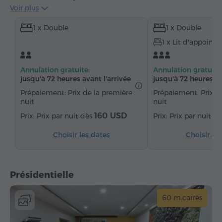
Voir plus
Centre de fitness à l'accès gratuit
1 x Double
1 x Double
Accès gratuit au billard
Minibar
1 x Lit d'appoint
Articles de toilette gratuits
Serviettes
Chaussons
Sèche-cheveux
Bidet
Annulation gratuite:
Annulation gratuite
Chauffage
Armoire
Bureau
Salon
jusqu'à 72 heures avant l'arrivée
jusqu'à 72 heures av
Canapé
Fauteuil
Chaise
Téléphone
Prépaiement: Prix de la première
Prépaiement: Prix d
nuit
nuit
Réveil
Service de réveil
Chaînes satellite
160 USD
Prix par nuit dès
Prix par nuit d
Moquette
Réfrigérateur
Eau embouteillée
Choisir les dates
Choisir le
Présidentielle
60 m.carrès