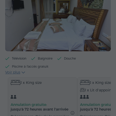
Télévision
Baignoire
Douche
Piscine à l'accès gratuit
Voir plus
Centre de fitness à l'accès gratuit
1 x King size
1 x King size
Sauna à l'accès gratuit
Accès gratuit au billard
1 x Lit d'appoint
Minibar
Articles de toilette gratuits
Serviettes
Chaussons
Sèche-cheveux
Bidet
Annulation gratuite:
Annulation gratuite
Chauffage
Armoire
Bureau
Salon
jusqu'à 72 heures avant l'arrivée
jusqu'à 72 heures av
Table
Canapé
Fauteuil
Chaise