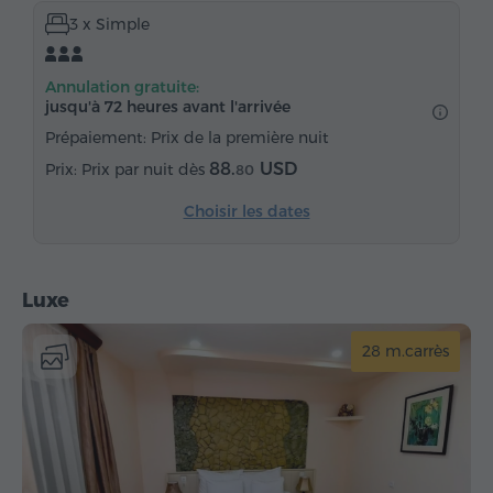
3 x Simple
Accès gratuit au billard
Articles de toilette gratuits
Serviettes
Chaussons
Sèche-cheveux
Annulation gratuite:
Chauffage
Armoire
Table
Chaise
jusqu'à 72 heures avant l'arrivée
Téléphone
Réveil
Service de réveil
Prépaiement: Prix de la première nuit
Chaînes satellite
Parquet
Réfrigérateur
88.
USD
Prix par nuit dès
80
Eau embouteillée
Choisir les dates
Luxe
28 m.carrès