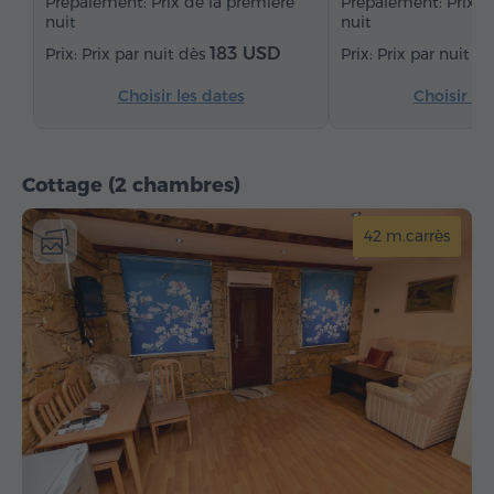
Prépaiement: Prix de la première
Prépaiement: Prix d
nuit
nuit
Téléphone
Réveil
Service de réveil
183 USD
Prix par nuit dès
Prix par nuit d
Chaînes satellite
Réfrigérateur
Choisir les dates
Choisir le
Cottage (2 chambres)
42 m.carrès