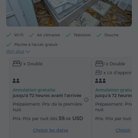
Wi-Fi
Air climatisé
Télévision
Douche
Piscine à l'accès gratuit
Voir plus
Centre de fitness à l'accès gratuit
1 x Double
1 x Double
Accès gratuit au billard
Articles de toilette gratuits
1 x Lit d'appoint
Serviettes
Chaussons
Sèche-cheveux
Chauffage
Armoire
Table
Chaise
Annulation gratuite:
Annulation gratuite
Téléphone
Réveil
Service de réveil
jusqu'à 72 heures avant l'arrivée
jusqu'à 72 heures av
Chaînes satellite
Parquet
Réfrigérateur
Prépaiement: Prix de la première
Prépaiement: Prix d
nuit
nuit
Eau embouteillée
59.
USD
Prix par nuit dès
Prix par nuit d
66
Choisir les dates
Choisir le