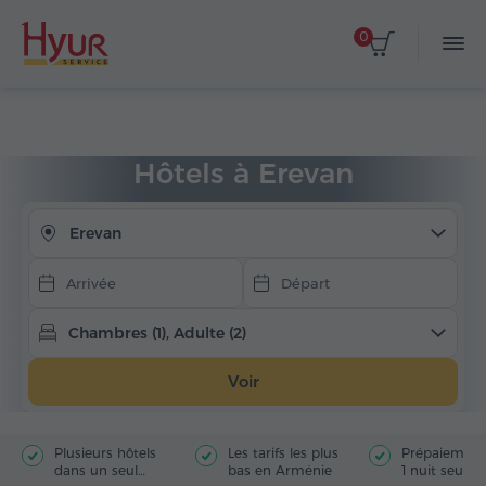
0
Choisir les dates
Accueil
Hébergement
Hôtels en Arménie
Erevan
Hôtels à Erevan
Erevan
Chambres (1), Adulte (2)
Voir
Plusieurs hôtels
Les tarifs les plus
Prépaiement
dans un seul
bas en Arménie
1 nuit seule