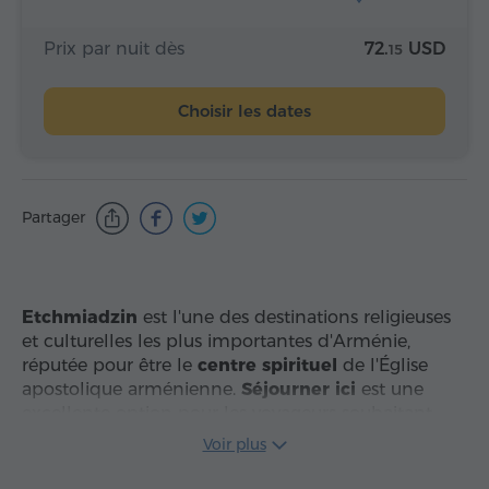
Prix par nuit dès
72.
USD
15
Choisir les dates
Partager
Etchmiadzin
est l'une des destinations religieuses
et culturelles les plus importantes d'Arménie,
réputée pour être le
centre spirituel
de l'Église
apostolique arménienne.
Séjourner ici
est une
excellente option pour les voyageurs souhaitant
explorer le patrimoine classé par l'UNESCO,
Voir plus
notamment la
Cathédrale de Saint-Etchmiadzin
et d'autres églises historiques, tout en profitant