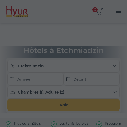
0
Choisir les dates
Accueil
Hébergement
Hôtels en Arménie
Etchmiadzin
Hôtels à Etchmiadzin
Etchmiadzin
Chambres (1), Adulte (2)
Voir
Plusieurs hôtels
Les tarifs les plus
Prépaiement