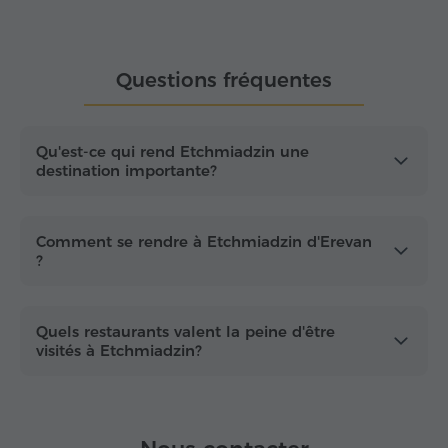
d'une
atmosphère tranquille
à proximité de
l'aéroport international de Zvartnots.
Questions fréquentes
C'est une destination particulièrement adaptée aux
visiteurs intéressés par le
pèlerinage
,
l'histoire
arménienne
et les visites culturelles au-delà de la
capitale. Avec des hébergements confortables et
Qu'est-ce qui rend Etchmiadzin une
destination importante?
un accès pratique à la capitale ainsi qu'à l'aéroport,
Etchmiadzin offre une
base distinctive et
pratique
pour un séjour culturel en Arménie.
Comment se rendre à Etchmiadzin d'Erevan
?
Quels restaurants valent la peine d'être
visités à Etchmiadzin?