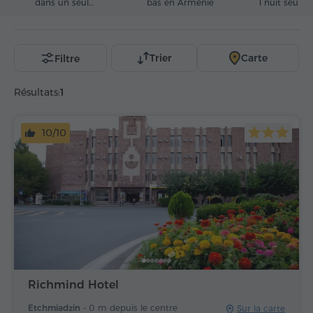
dans un seul
bas en Arménie
1 nuit seule
panier
Trier
Carte
Filtre
Résultats:
1
10/10
Richmind Hotel
Etchmiadzin -
0 m depuis le centre
Sur la carte