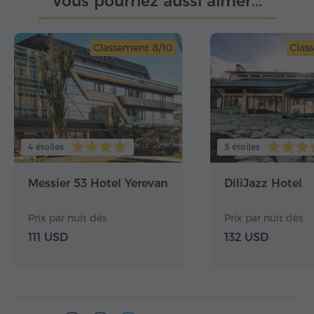
Vous pourriez aussi aimer...
Classement 8/10
Clas
4 étoiles
5 étoiles
Messier 53 Hotel Yerevan
DiliJazz Hotel
Prix par nuit dès
Prix par nuit dès
111 USD
132 USD