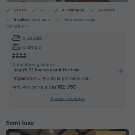
Balcon
Wi-Fi
Air climatisé
Baignoire
Bouilloire éléctrique
Théière éléctrique
Voir plus
Articles de toilette gratuits
Serviettes
1 x Double
Chaussons
Sèche-cheveux
Chauffage
2 x Simple
Armoire
Bureau
Fauteuil
Chaise
Parquet
Réfrigérateur
Eau embouteillée
Annulation gratuite:
Thé/Café
Fer à repasser avec planche (sur demande)
jusqu'à 72 heures avant l'arrivée
Prépaiement: Prix de la première nuit
162 USD
Prix par nuit dès
Choisir les dates
Semi luxe