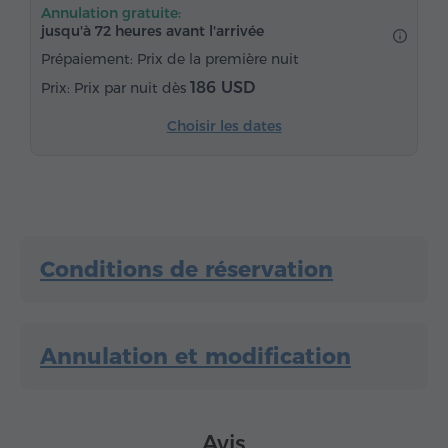
Annulation gratuite:
Eau embouteillée
Thé/Café
jusqu'à 72 heures avant l'arrivée
Fer à repasser avec planche (sur demande)
Prépaiement: Prix de la première nuit
186 USD
Prix par nuit dès
Choisir les dates
Conditions de réservation
Annulation et modification
Avis