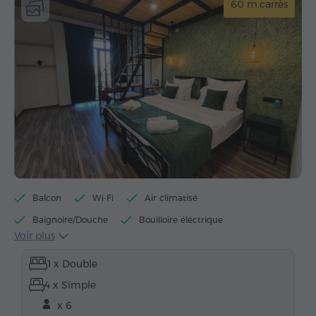
60 m.carrès
Balcon
Wi-Fi
Air climatisé
Baignoire/Douche
Bouilloire éléctrique
Voir plus
Théière éléctrique
Articles de toilette gratuits
1 x Double
Serviettes
Chaussons
Sèche-cheveux
4 x Simple
Chauffage
Armoire
Bureau
Fauteuil
x 6
Chaise
Parquet
Réfrigérateur