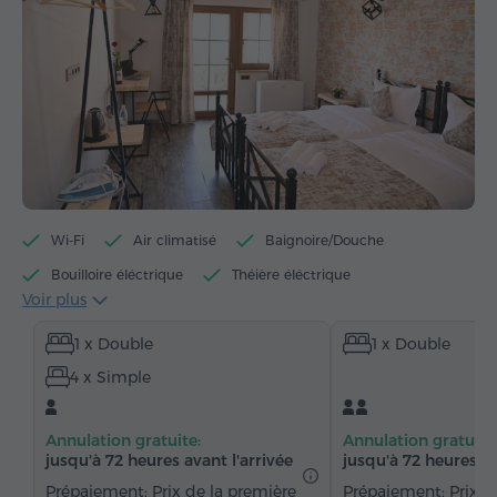
Wi-Fi
Air climatisé
Baignoire/Douche
Bouilloire éléctrique
Théière éléctrique
Voir plus
Articles de toilette gratuits
Serviettes
1 x Double
1 x Double
Chaussons
Sèche-cheveux
Chauffage
4 x Simple
Armoire
Bureau
Chaise
Parquet
Réfrigérateur
Eau embouteillée
Thé/Café
Annulation gratuite:
Annulation gratuite
Fer à repasser avec planche (sur demande)
jusqu'à 72 heures avant l'arrivée
jusqu'à 72 heures av
Prépaiement: Prix de la première
Prépaiement: Prix d