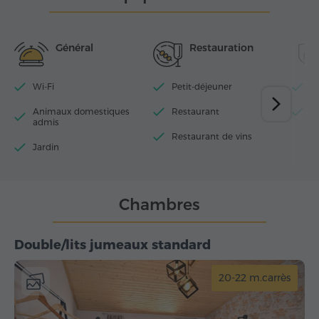
Général
Restauration
Wi-Fi
Petit-déjeuner
P
Animaux domestiques
Restaurant
N
admis
Restaurant de vins
Jardin
Chambres
Double/lits jumeaux standard
20-22 m.carrès