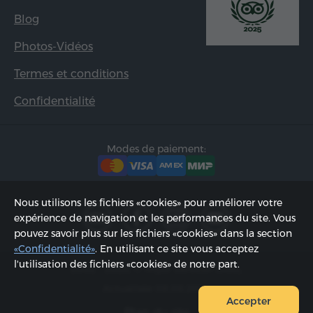
Blog
Photos-Vidéos
Termes et conditions
Confidentialité
Modes de paiement:
Nous utilisons les fichiers «cookies» pour améliorer votre
expérience de navigation et les performances du site. Vous
pouvez savoir plus sur les fichiers «cookies» dans la section
«Confidentialité»
. En utilisant ce site vous acceptez
l'utilisation des fichiers «cookies» de notre part.
2002 - 2026, © «Hyur Service» SARL;
Actualisée 08.08.2026
Accepter
Plan du site