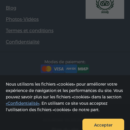
Blog
Photos-Vidéos
Termes et conditions
Confidentialité
Modes de paiement:
Nous utilisons les fichiers «cookies» pour améliorer votre
expérience de navigation et les performances du site. Vous
pouvez savoir plus sur les fichiers «cookies» dans la section
«Confidentialité»
. En utilisant ce site vous acceptez
l'utilisation des fichiers «cookies» de notre part.
2002 - 2026, © «Hyur Service» SARL;
Actualisée 06.08.2026
Accepter
Plan du site