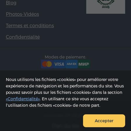
Blog
Photos-Vidéos
Termes et conditions
Confidentialité
Modes de paiement:
Nous utilisons les fichiers «cookies» pour améliorer votre
expérience de navigation et les performances du site. Vous
pouvez savoir plus sur les fichiers «cookies» dans la section
«Confidentialité»
. En utilisant ce site vous acceptez
l'utilisation des fichiers «cookies» de notre part.
2002 - 2026, © «Hyur Service» SARL;
Actualisée 07.08.2026
Accepter
Plan du site