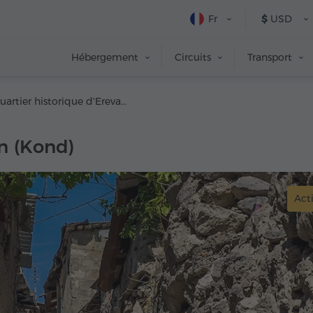
Fr
$
USD
Hébergement
Circuits
Transport
Quartier historique d'Erevan (Kond)
an (Kond)
Acti