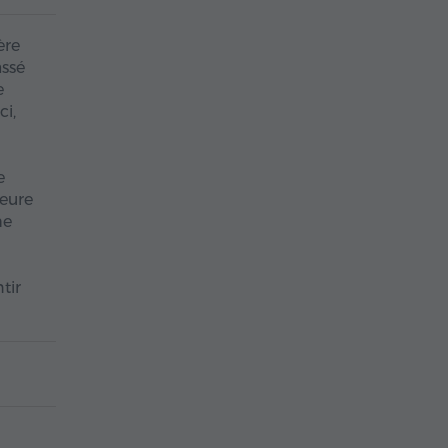
ère
assé
e
ci,
e
meure
he
tir