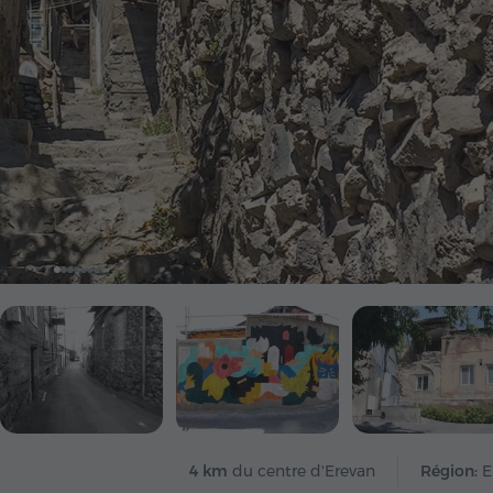
4 km
du centre d'Erevan
Région:
E