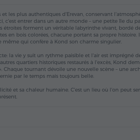
s et les plus authentiques d'Erevan, conservant l'atmosph
i, c'est entrer dans un autre monde – une petite île du p
 étroites forment un véritable labyrinthe vivant, bordé d
es en bois colorées, chacune portant sa propre histoire. I
dre même qui confère à Kond son charme singulier.
te: la vie y suit un rythme paisible et l'air est imprégné d
 d'autres quartiers historiques restaurés à l'excès, Kond de
é». Chaque tournant dévoile une nouvelle scène – une arc
ernie par le temps mais toujours belle.
cité et sa chaleur humaine. C'est un lieu où l'on peut sen
présent.