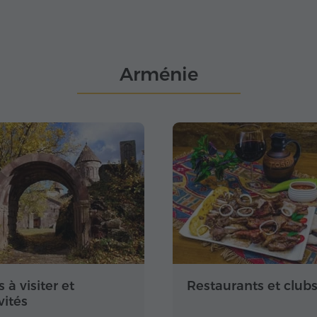
Arménie
s à visiter et
Restaurants et club
vités