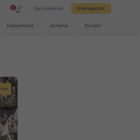
0
Se connecter
S'enregistrer
Evénements
Arménie
Société
vité