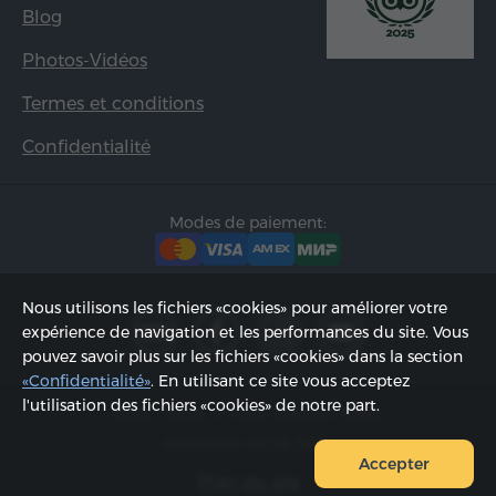
Blog
Photos-Vidéos
Termes et conditions
Confidentialité
Modes de paiement:
Nous utilisons les fichiers «cookies» pour améliorer votre
expérience de navigation et les performances du site. Vous
pouvez savoir plus sur les fichiers «cookies» dans la section
«Confidentialité»
. En utilisant ce site vous acceptez
l'utilisation des fichiers «cookies» de notre part.
2002 - 2026, © «Hyur Service» SARL;
Actualisée 06.08.2026
Accepter
Plan du site