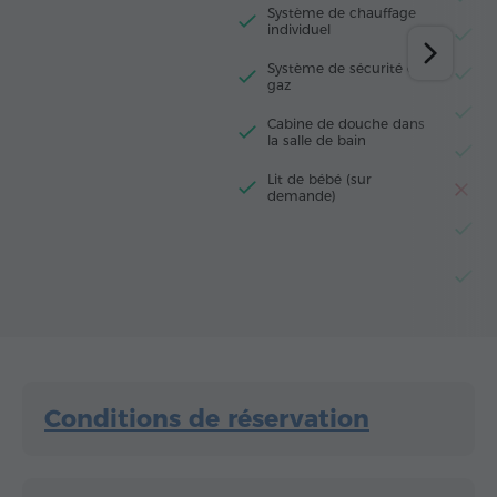
Système de chauffage
individuel
M
Système de sécurité de
M
gaz
R
Cabine de douche dans
la salle de bain
F
Lit de bébé (sur
Gr
demande)
Bo
Cu
c
Conditions de réservation