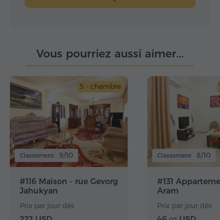
Vous pourriez aussi aimer...
5 - chambre
9/10
8/10
Classement
Classement
#116 Maison - rue Gevorg
#131 Apparteme
Jahukyan
Aram
Prix par jour dès
Prix par jour dès
222 USD
46.
USD
07