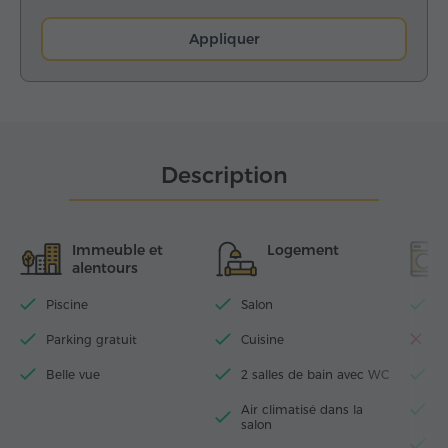
Appliquer
Description
Immeuble et
Logement
alentours
Piscine
Salon
Wi
Parking gratuit
Cuisine
La
Belle vue
2 salles de bain avec WC
T
Air climatisé dans la
Fe
salon
S