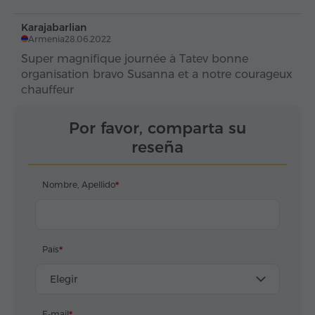
съездили!
Karajabarlian
Armenia
28.06.2022
Super magnifique journée à Tatev bonne
organisation bravo Susanna et a notre courageux
chauffeur
Por favor, comparta su
reseña
Nombre, Apellido
País
Elegir
E-mail