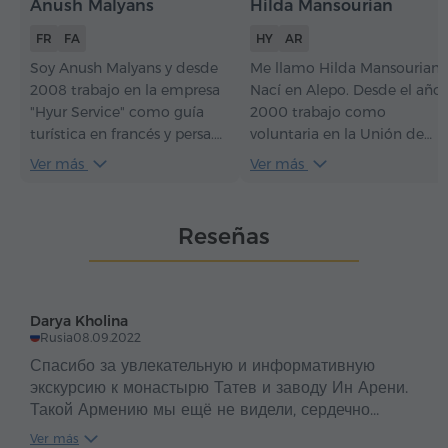
Anush Malyans
Hilda Mansourian
FR
FA
HY
AR
Soy Anush Malyans y desde
Me llamo Hilda Mansourian.
2008 trabajo en la empresa
Nací en Alepo. Desde el año
"Hyur Service" como guía
2000 trabajo como
turística en francés y persa.
voluntaria en la Unión de
Estaré encantada de darte la
Ayuda Armenia. Me dedico
Ver más
Ver más
bienvenida a Armenia y
al bordado armenio y
ayudarte a descubrir este
trabajo como guía turística.
maravilloso país. También te
¿Por qué elegirme? Deseo
Reseñas
contaré por qué desde 2001
que mi grupo regrese
vivo aquí con mi familia.
impresionado por la belleza
de la historia de mi patria y,
sobre todo, por la
Darya Kholina
hospitalidad reflejada en mi
Rusia
08.09.2022
sonrisa.
Спасибо за увлекательную и информативную
экскурсию к монастырю Татев и заводу Ин Арени.
Такой Армению мы ещё не видели, сердечно
благодарим! Очень качественно и душевно
Ver más