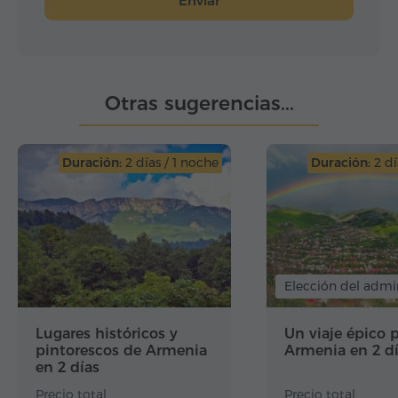
Enviar
Otras sugerencias...
Duración:
2 días / 1 noche
Duración:
2 dí
Elección del admi
Lugares históricos y
Un viaje épico 
pintorescos de Armenia
Armenia en 2 d
en 2 días
Precio total
Precio total