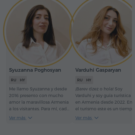
Syuzanna Poghosyan
Varduhi Gasparyan
RU
HY
RU
HY
Me llamo Syuzanna y desde
¡Barev dzez o hola! Soy
2016 presento con mucho
Varduhi y soy guía turística
amor la maravillosa Armenia
en Armenia desde 2022. En
a los visitantes. Para mí, cada
el turismo este es un tiempo
excursión no es solo una
considerable, que me ha
Ver más
Ver más
narración sobre el país, sino
permitido entender cómo
una oportunidad para
hacer que cada excursión