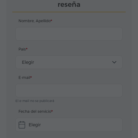
reseña
профессионалы, как экскурсовод Ерванд и
водитель Арайк.
Nombre, Apellido
País
Elegir
E-mail
El e-mail no se publicará
Fecha del servicio
Elegir