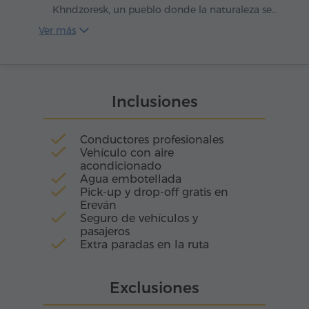
más largo del mundo.
Khndzoresk, un pueblo donde la naturaleza se
convirtió en arquitecta. En lugar de casas
Ver más
tradicionales, aquí se levantan viviendas
excavadas en los acantilados, y las callejuelas
parecen deslizarse por laderas que nunca
conocieron la planicie.
Inclusiones
Conductores profesionales
Vehículo con aire
acondicionado
Agua embotellada
Pick-up y drop-off gratis en
Ereván
Seguro de vehículos y
pasajeros
Extra paradas en la ruta
Exclusiones