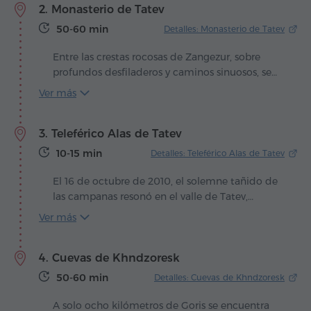
2. Monasterio de Tatev
más antiguo del mundo – testimonio de que la
vid y el hombre se unieron en esta tierra hace
50-60 min
Detalles: Monasterio de Tatev
milenios. Desde entonces, cada cepa de Areni
parece llevar consigo la memoria de los siglos,
Entre las crestas rocosas de Zangezur, sobre
regalando uvas impregnadas con el aroma de la
profundos desfiladeros y caminos sinuosos, se
antigua Armenia.
alza el monasterio de Tatev – una obra maestra
Ver más
inigualable de la arquitectura medieval
armenia. Fundado en el siglo IX sobre un
3. Teleférico Alas de Tatev
antiguo santuario pagano, se convirtió en el
corazón espiritual y político del principado de
10-15 min
Detalles: Teleférico Alas de Tatev
Syunik. Sus muros, situados al borde de un
precipicio, se funden con la masa pétrea de las
El 16 de octubre de 2010, el solemne tañido de
montañas, y su posición estratégica lo hacía
las campanas resonó en el valle de Tatev,
casi inaccesible para los enemigos.
anunciando no solo la restauración del
Ver más
complejo monástico medieval, sino también la
inauguración de una maravilla de la ingeniería:
4. Cuevas de Khndzoresk
el teleférico "Alas de Tatev". Con 5.7 km de
longitud, esta conexión aérea une el pueblo de
50-60 min
Detalles: Cuevas de Khndzoresk
Halidzor con el antiguo monasterio y ostenta el
récord Guinness como el teleférico reversible
A solo ocho kilómetros de Goris se encuentra