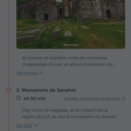
Al noreste de Sanahin, entre las montañas
majestuosas de Lori, se alza el monasterio de
Haghpat – una joya en la que la piedra parece
guardar la voz de los siglos. Fundado en el siglo
X, bajo el reinado del rey Ashot III de la dinastía
2. Monasterio de Sanahin
Bagratuni, nació en una época en la que
Armenia florecía en cultura y espiritualidad. Sus
40-50 min
Detalles: Monasterio de Sanahin
muros de piedra, gastados pero firmes, aún
conservan el eco de aquella grandeza, como
Muy cerca de Haghpat, en el corazón de la
guardianes silenciosos del tiempo.
región de Lori, se alza el monasterio de Sanahin
– una verdadera joya de la arquitectura
Ver más
medieval armenia. Su construcción comenzó