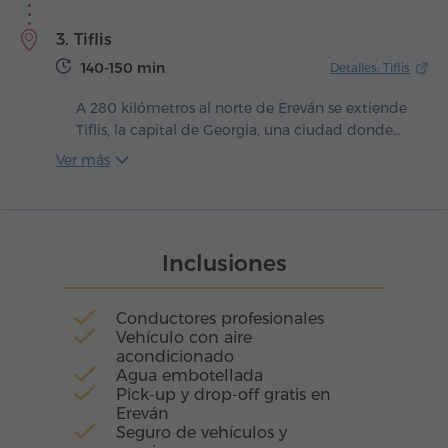
en la segunda mitad del siglo X, durante el
3. Tiflis
reinado del rey Ashot III, y desde el principio el
complejo fue concebido como un centro tanto
140-150 min
Detalles: Tiflis
espiritual como educativo.
A 280 kilómetros al norte de Ereván se extiende
Tiflis, la capital de Georgia, una ciudad donde
lo antiguo y lo moderno laten en un mismo
Ver más
ritmo vibrante. En su corazón fluye el río Kura,
una arteria que enlaza las épocas y refleja en sus
aguas las cúpulas, los puentes y las luces de la
gran ciudad. En sus callejuelas aún resuena el
Inclusiones
murmullo del pasado, mientras en las amplias
avenidas se siente el pulso del presente.
Conductores profesionales
Vehículo con aire
acondicionado
Agua embotellada
Pick-up y drop-off gratis en
Ereván
Seguro de vehículos y