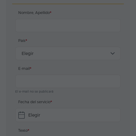
что Армения прекрасная страна с сердечными и
гостеприимными людьми. Мы постоянно будем
Nombre, Apellido
путешествовать по Армении только с турфирмой
Hyur Service и будем просить, что бы нашим
водителем был обязательно Аро !!!
País
Elegir
E-mail
El e-mail no se publicará
Fecha del servicio
Elegir
Texto