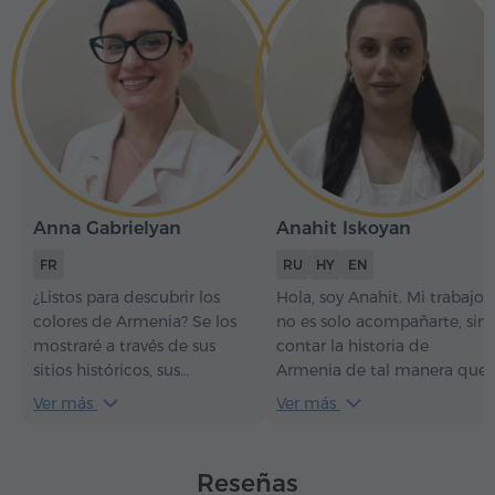
Anna Gabrielyan
Anahit Iskoyan
FR
RU
HY
EN
¿Listos para descubrir los
Hola, soy Anahit. Mi trabajo
colores de Armenia? Se los
no es solo acompañarte, sin
mostraré a través de sus
contar la historia de
sitios históricos, sus
Armenia de tal manera que
monumentos excepcionales,
incluso las piedras más
Ver más
Ver más
así como sus cantos y bailes
antiguas comiencen a
tradicionales. ¡Que
hablar. Creo que cada viaje
comience nuestra aventura!
puede convertirse en un
Reseñas
recuerdo cuando pasa por el