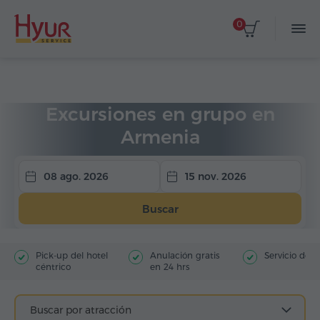
0
Página de inicio
Viajes
Excursiones en grupo
Excursiones en grupo en
Armenia
08 ago. 2026
15 nov. 2026
Buscar
Pick-up del hotel
Anulación gratis
Servicio de g
céntrico
en 24 hrs
Buscar por atracción