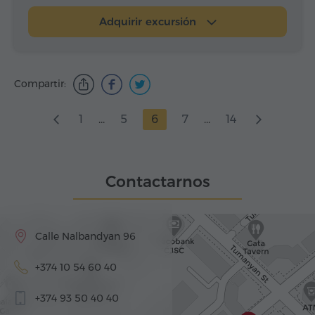
Adquirir excursión
Compartir:
1
...
5
6
7
...
14
Contactarnos
Calle Nalbandyan 96
+374 10 54 60 40
+374 93 50 40 40