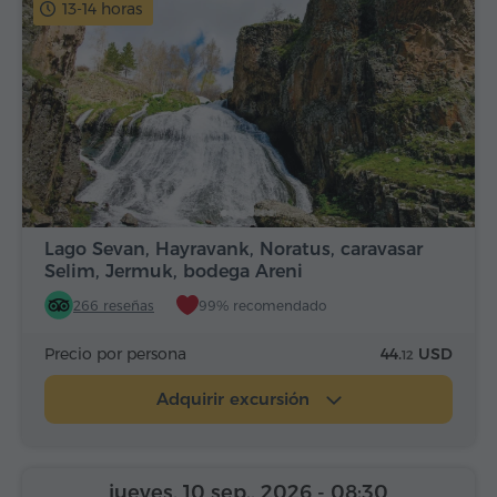
13-14 horas
Lago Sevan, Hayravank, Noratus, caravasar
Selim, Jermuk, bodega Areni
266 reseñas
99% recomendado
Precio por persona
44.
USD
12
Adquirir excursión
jueves, 10 sep., 2026
- 08:30