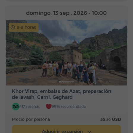
domingo, 13 sep., 2026
- 10:00
8-9 horas
Khor Virap, embalse de Azat, preparación
de lavash, Garni, Geghard
417 reseñas
99% recomendado
Precio por persona
35.
USD
80
Adquirir excursión