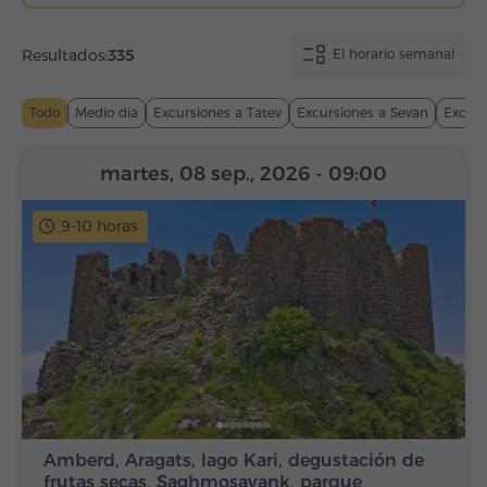
Resultados:
335
El horario semanal
Todo
Medio día
Excursiones a Tatev
Excursiones a Sevan
Excurs
martes, 08 sep., 2026
- 09:00
9-10 horas
Amberd, Aragats, lago Kari, degustación de
frutas secas, Saghmosavank, parque