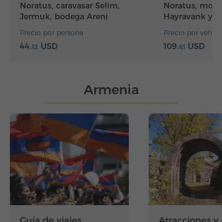
Noratus, caravasar Selim,
Noratus, mona
Jermuk, bodega Areni
Hayravank y 
Precio por persona
Precio por vehícul
44.
USD
109.
USD
12
61
Armenia
Guía de viajes
Atracciones y