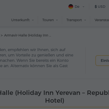
De
$
USD
Unterkunft
Touren
Transport
Veranst
Armavir-Halle (Holiday Inn Yerevan – Republic Square Hotel)
den, empfehlen wir Ihnen, sich auf
eren, um Vorteile zu genießen und eine
machen. Wenn Sie bereits ein Konto
Ein
e an. Alternativ können Sie als Gast
alle (Holiday Inn Yerevan – Repub
Hotel)