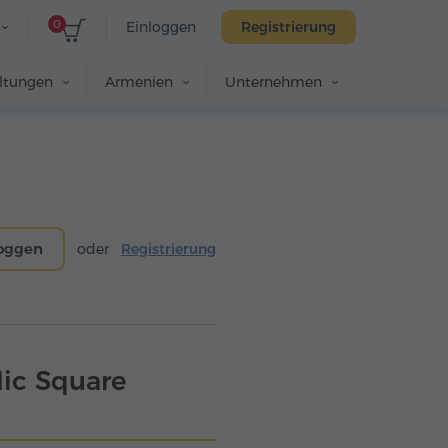
0
Einloggen
Registrierung
altungen
Armenien
Unternehmen
loggen
oder
Registrierung
lic Square