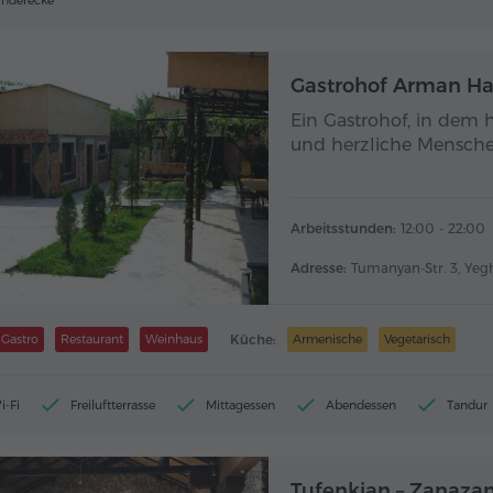
inderecke
Gastrohof Arman H
Ein Gastrohof, in dem 
und herzliche Mensche
Arbeitsstunden:
12:00 - 22:00
Adresse:
Tumanyan-Str. 3, Ye
Gastro
Restaurant
Weinhaus
Küche:
Armenische
Vegetarisch
i-Fi
Freiluftterrasse
Mittagessen
Abendessen
Tandur
Tufenkian – Zanaza