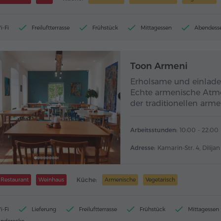
i-Fi
Freiluftterrasse
Frühstück
Mittagessen
Abendess
Toon Armeni
Erholsame und einlade
Echte armenische Atmo
der traditionellen arm
Arbeitsstunden:
10:00 - 22:00
Adresse:
Kamarin-Str. 4, Dilijan
Restaurant
Weinhaus
Küche:
Armenische
Vegetarisch
i-Fi
Lieferung
Freiluftterrasse
Frühstück
Mittagessen