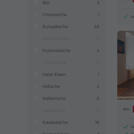
Bio
3
Chinesische
1
W
Europäische
28
Französische
0
Fusionsküche
4
Griechische
0
Halal-Essen
1
Indische
2
Italienische
6
Art:
Japanische
0
Kaukasische
16
W