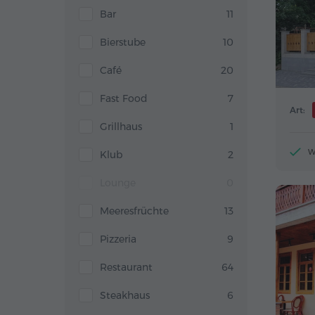
Bar
11
Bierstube
10
Café
20
Fast Food
7
Art:
Grillhaus
1
W
Klub
2
Lounge
0
Meeresfrüchte
13
Pizzeria
9
Restaurant
64
Steakhaus
6