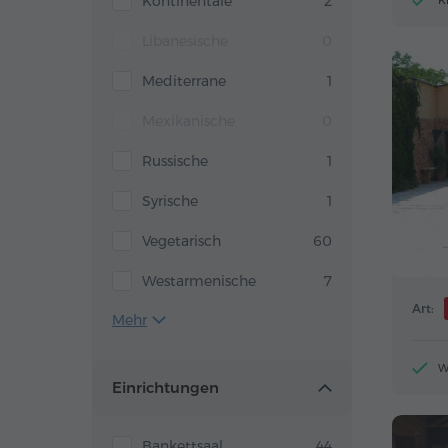
Kontinentale
2
K
Libanesische
0
Mediterrane
1
Mexikanische
0
Russische
1
Syrische
1
Vegetarisch
60
Westarmenische
7
Art:
Mehr
W
Einrichtungen
Bankettsaal
44