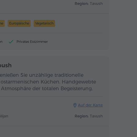
Region:
Tavush
he
Europäische
Vegetarisch
en
Privates Esszimmer
օush
enießen Sie unzählige traditionelle
d ostarmenischen Küchen. Handgewebte
 Atmosphäre der totalen Begeisterung.
Auf der Karte
lijan
Region:
Tavush