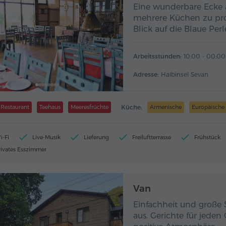
Eine wunderbare Ecke 
mehrere Küchen zu pro
Blick auf die Blaue Pe
Arbeitsstunden:
10:00 - 00:00
Adresse:
Halbinsel Sevan
Restaurant
Teehaus
Meeresfrüchte
Küche:
Armenische
Europäische
i-Fi
Live-Musik
Lieferung
Freiluftterrasse
Frühstück
rivates Esszimmer
Van
Einfachheit und große 
aus. Gerichte für jede