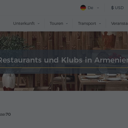
De
$
USD
Unterkunft
Touren
Transport
Veranst
Restaurants und Klubs in Armenie
se:
70