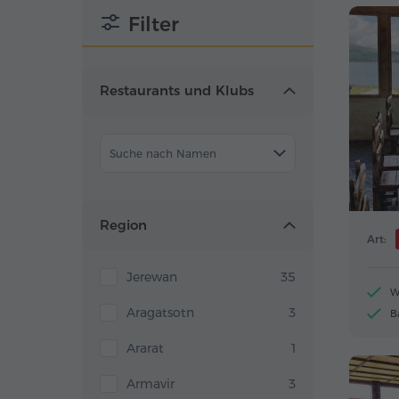
Filter
Restaurants und Klubs
Suche nach Namen
Region
Art:
Jerewan
35
W
Aragatsotn
3
B
Ararat
1
Armavir
3