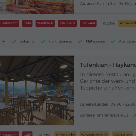
Adresse:
Kalinin-Str. 104, Dilijan
Restaurant
Café
Steakhaus
Weinhaus
Bäckerei
Küche:
Armenisc
i-Fi
Lieferung
Freiluftterrasse
Mittagessen
Abendess
Tufenkian – Haykan
In diesem Restaurant g
Gerichte der west- un
Teppiche schaffen eine
Arbeitsstunden:
09:00 - 22:00
Adresse:
Sharambeyan-Str. 1, Di
Restaurant
Café
Küche:
Armenische
Westarmenische
Vegetarisch