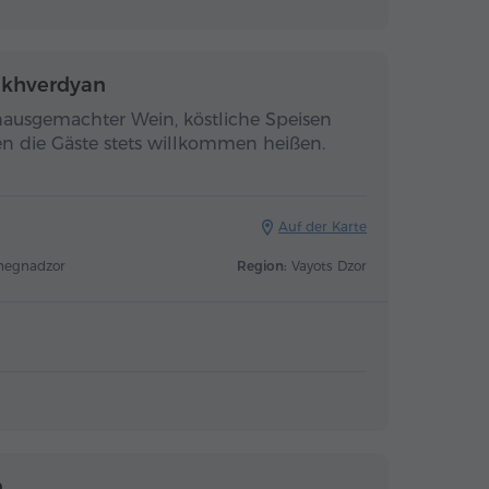
akhverdyan
hausgemachter Wein, köstliche Speisen
n die Gäste stets willkommen heißen.
Auf der Karte
ghegnadzor
Region:
Vayots Dzor
n