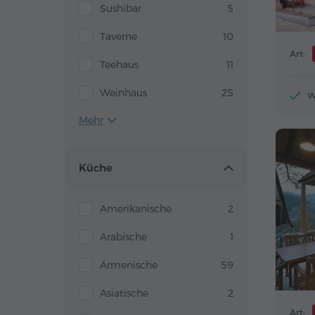
Sushibar
5
Taverne
10
Art:
Teehaus
11
Weinhaus
25
W
Mehr
Küche
Amerikanische
2
Arabische
1
Armenische
59
Asiatische
2
Art: