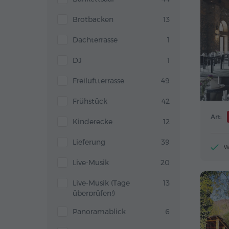
Brotbacken
13
Dachterrasse
1
DJ
1
Freiluftterrasse
49
Frühstück
42
Art:
Kinderecke
12
Lieferung
39
W
Live-Musik
20
Live-Musik (Tage
13
überprüfen!)
Panoramablick
6