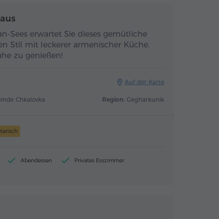
haus
an-Sees erwartet Sie dieses gemütliche
en Stil mit leckerer armenischer Küche.
Ruhe zu genießen!
Auf der Karte
einde Chkalovka
Region:
Gegharkunik
tarisch
Abendessen
Privates Esszimmer