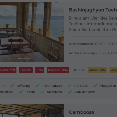
Bashinjaghyan Tee
Direkt am Ufer des Sev
Teehaus im traditionell
Seien Sie bereit, Ihre 
Arbeitsstunden:
09:00 - 23:00
Adresse:
Wtoraja-Str. 29, Gem
Restaurant
Teehaus
Café
Meeresfrüchte
Küche:
Armenische
Vege
i-Fi
Lieferung
Freiluftterrasse
Frühstück
Mittagessen
ankettsaal
Tandur
Kinderecke
Souvenir laden
Camboose