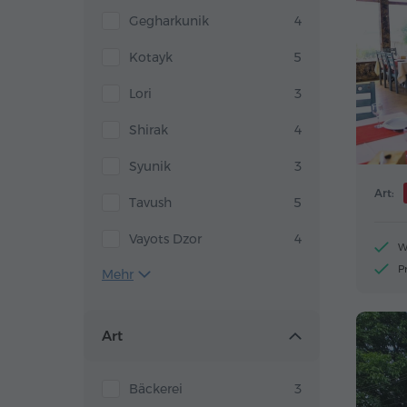
Gegharkunik
4
Kotayk
5
Lori
3
Shirak
4
Syunik
3
Art:
Tavush
5
Vayots Dzor
4
W
P
Mehr
Art
Bäckerei
3