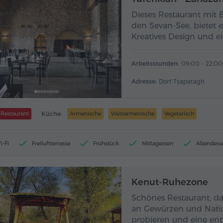
Dieses Restaurant mit B
den Sevan-See, bietet 
Kreatives Design und ei
Arbeitsstunden:
09:00 - 22:00
Adresse:
Dorf Tsapatagh
Restaurant
Küche:
Armenische
Westarmenische
Vegetarisch
i-Fi
Freiluftterrasse
Frühstück
Mittagessen
Abendess
Kenut-Ruhezone
Schönes Restaurant, das
an Gewürzen und Natio
probieren und eine ent