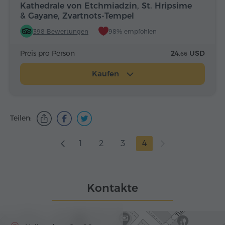
Kathedrale von Etchmiadzin, St. Hripsime
& Gayane, Zvartnots-Tempel
398 Bewertungen
98% empfohlen
Preis pro Person
24.
USD
66
Kaufen
Teilen:
1
2
3
4
Kontakte