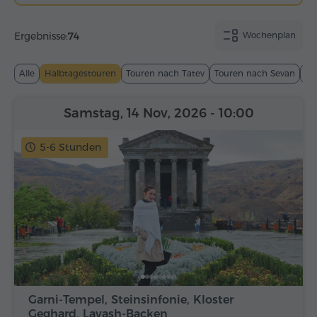
Ergebnisse:
74
Wochenplan
Alle
Halbtagestouren
Touren nach Tatev
Touren nach Sevan
To
Samstag, 14 Nov, 2026
- 10:00
5-6 Stunden
Garni-Tempel, Steinsinfonie, Kloster
Geghard, Lavash-Backen