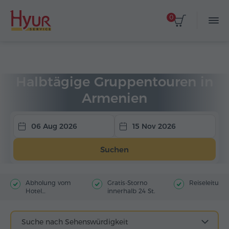
0
Startseite
Touren
Gruppentouren
Halbtagestouren
Halbtägige Gruppentouren in
Armenien
06 Aug 2026
15 Nov 2026
Suchen
Abholung vom
Gratis-Storno
Reiseleitung
Hotel
innerhalb 24 St.
(Stadtzentrum)
Suche nach Sehenswürdigkeit