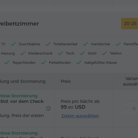
weibettzimmer
20-25
TV
Duschkabine
Toilettenartikel
Handtücher
Pantoffe
Heizung
Kleiderschrank
Tisch
Stühl
Telefon
Teppichboden
Parkettboden
Aabgefülltes Wasser
Varia
lung und Stornierung
Preis
auswäh
nlose Stornierung:
Preis pro Nächt ab
2 Std. vor dem Check-
99.
USD
90
ung: Preis der ersten
Daten auswählen
nlose Stornierung: