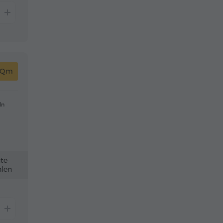
 Qm
ln
nte
len