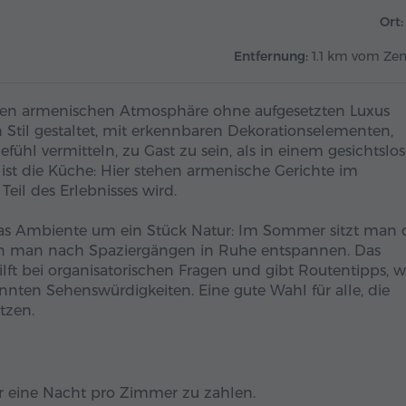
Ort:
Entfernung:
1.1 km vom Ze
men armenischen Atmosphäre ohne aufgesetzten Luxus
Stil gestaltet, mit erkennbaren Dekorationselementen,
fühl vermitteln, zu Gast zu sein, als in einem gesichtslo
st die Küche: Hier stehen armenische Gerichte im
eil des Erlebnisses wird.
das Ambiente um ein Stück Natur: Im Sommer sitzt man 
nn man nach Spaziergängen in Ruhe entspannen. Das
ilft bei organisatorischen Fragen und gibt Routentipps, 
ten Sehenswürdigkeiten. Eine gute Wahl für alle, die
tzen.
für eine Nacht pro Zimmer zu zahlen.