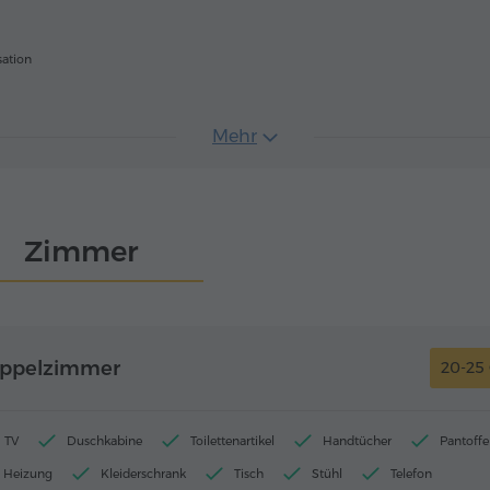
sation
Mehr
Zimmer
oppelzimmer
20-25
TV
Duschkabine
Toilettenartikel
Handtücher
Pantoffe
Heizung
Kleiderschrank
Tisch
Stühl
Telefon