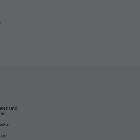
e
ness und
eit
räume
platz