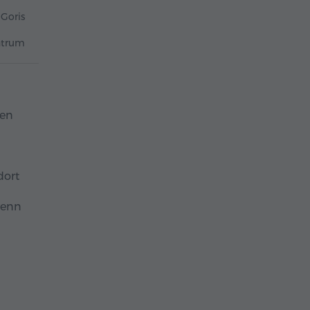
Goris
ntrum
sen
dort
wenn