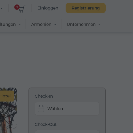
0
Einloggen
Registrierung
altungen
Armenien
Unternehmen
Hotel
Check-In
Wählen
Check-Out