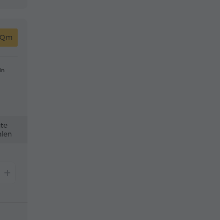
 Qm
ln
nte
len