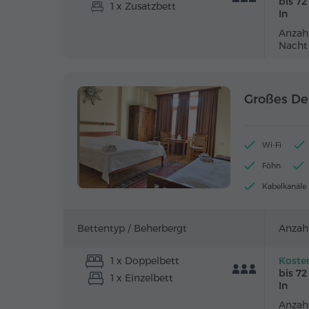
bis 7
1 x Zusatzbett
In
Anzahl
Nacht
Großes D
Wi-Fi
Föhn
Kabelkanäle
Bettentyp /
Beherbergt
Anzah
1 x Doppelbett
Koste
bis 7
1 x Einzelbett
In
Anzahl