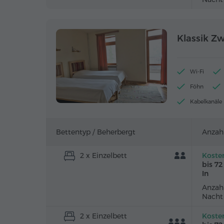
Klassik Z
Wi-Fi
Föhn
Kabelkanäle
Bettentyp /
Beherbergt
Anzah
2 x Einzelbett
Koste
bis 7
In
Anzahl
Nacht
2 x Einzelbett
Koste