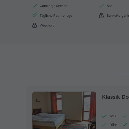
Concierge Service
Bar
Tägliche Raumpflege
Bankettorgani
Wäscherei
Klassik D
Wi-Fi
Föhn