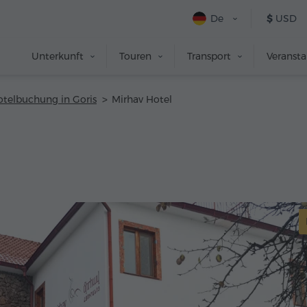
De
$
USD
Unterkunft
Touren
Transport
Veranst
telbuchung in Goris
Mirhav Hotel