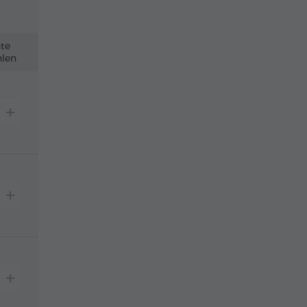
nte
len