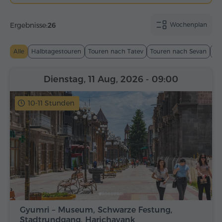
Ergebnisse:
26
Wochenplan
Alle
Halbtagestouren
Touren nach Tatev
Touren nach Sevan
To
Dienstag, 11 Aug, 2026
- 09:00
10-11 Stunden
Gyumri – Museum, Schwarze Festung,
Stadtrundgang, Harichavank