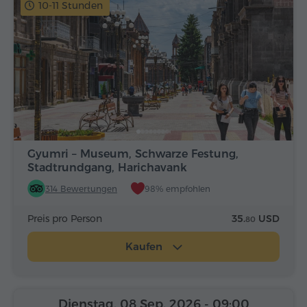
10-11 Stunden
Gyumri – Museum, Schwarze Festung,
Stadtrundgang, Harichavank
314 Bewertungen
98% empfohlen
Preis pro Person
35.
USD
80
Kaufen
Dienstag, 08 Sep, 2026
- 09:00