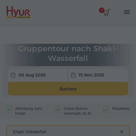
0
Startseite
Touren
Gruppentouren
Gruppentour nach Shaki-
Wasserfall
06 Aug 2026
15 Nov 2026
Suchen
Abholung vom
Gratis-Storno
Reiseleitung
Hotel
innerhalb 24 St.
(Stadtzentrum)
Shaki-Wasserfall