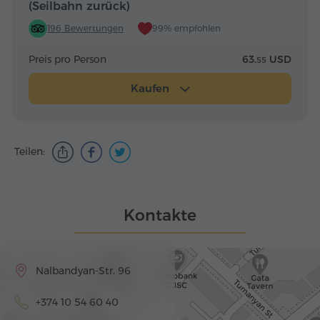
(Seilbahn zurück)
196 Bewertungen
99% empfohlen
Preis pro Person
63.
USD
55
Kaufen
Teilen:
Kontakte
Nalbandyan-Str. 96
+374 10 54 60 40