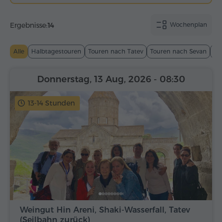
Ergebnisse:
14
Wochenplan
Alle
Halbtagestouren
Touren nach Tatev
Touren nach Sevan
To
Donnerstag, 13 Aug, 2026
- 08:30
13-14 Stunden
Weingut Hin Areni, Shaki-Wasserfall, Tatev
(Seilbahn zurück)