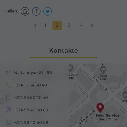
Teilen:
1
2
3
4
Kontakte
Nalbandyan-Str. 96
+374 10 54 60 40
+374 93 50 40 40
+374 98 40 50 89
+374 98 40 50 89