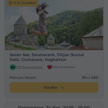
9-10 Stunden
Sevan-See, Sevanavank, Dilijan (kurzer
Halt), Goshavank, Haghartsin
1178 Bewertungen
98% empfohlen
Preis pro Person
33.
USD
02
Kaufen
Donnerstag, 24 Sep, 2026
- 10:00