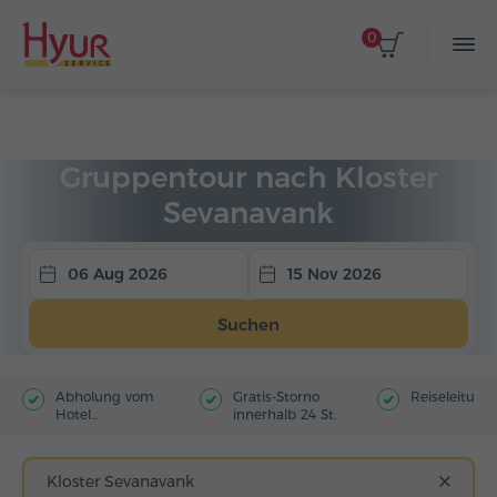
0
Startseite
Touren
Gruppentouren
Gruppentour nach Kloster
Sevanavank
06 Aug 2026
15 Nov 2026
Suchen
Abholung vom
Gratis-Storno
Reiseleitung
Hotel
innerhalb 24 St.
(Stadtzentrum)
Kloster Sevanavank