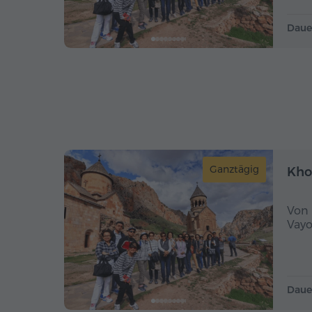
Daue
Ganztägig
Kho
Von 
Vayo
Daue