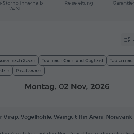
s-Storno innerhalb
Reiseleitung
Garantier
24 St.
ouren nach Sevan
Tour nach Garni und Geghard
Touren nach
adzin
Privattouren
Montag, 02 Nov, 2026
Ganztägig
r Virap, Vogelhöhle, Weingut Hin Areni, Noravank
den Ausblicken auf den Berg Ararat bis zu den roten Fel