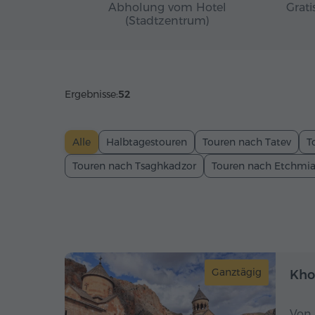
Abholung vom Hotel
Grati
(Stadtzentrum)
Ergebnisse:
52
Alle
Halbtagestouren
Touren nach Tatev
T
Touren nach Tsaghkadzor
Touren nach Etchmi
Ganztägig
Kho
Von 