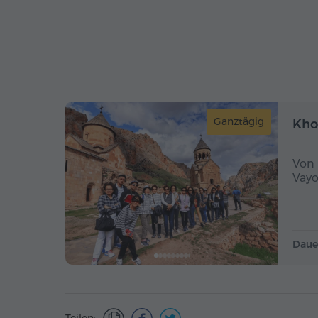
Ganztägig
Kho
Von 
Vayo
Daue