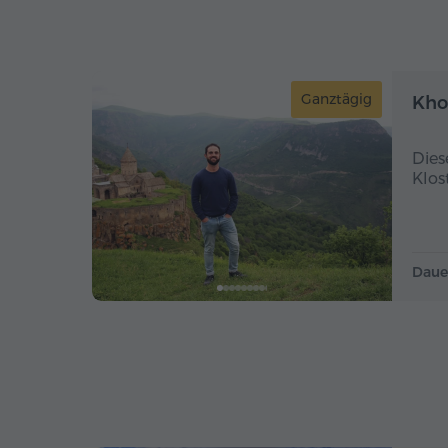
Ganztägig
Kho
Dies
Klos
Daue