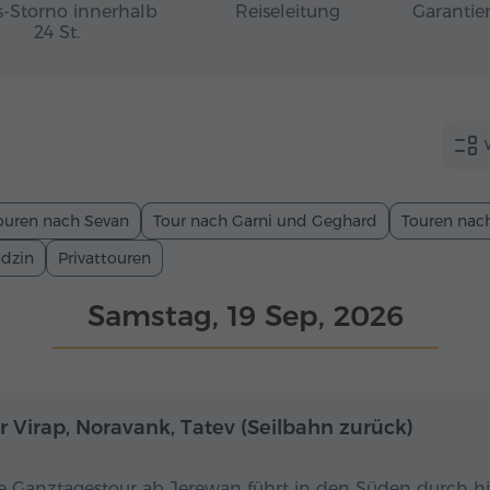
s-Storno innerhalb
Reiseleitung
Garantier
24 St.
ouren nach Sevan
Tour nach Garni und Geghard
Touren nach
adzin
Privattouren
Samstag, 19 Sep, 2026
Ganztägig
r Virap, Noravank, Tatev (Seilbahn zurück)
e Ganztagestour ab Jerewan führt in den Süden durch hi