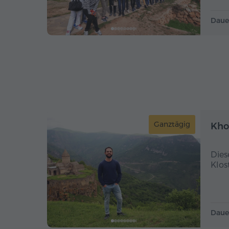
Daue
Ganztägig
Kho
Dies
Klos
Daue