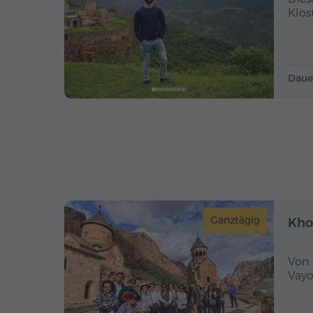
Klos
Daue
Ganztägig
Kho
Von 
Vayo