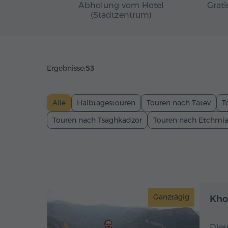
Abholung vom Hotel
Grati
(Stadtzentrum)
Ergebnisse:
53
Alle
Halbtagestouren
Touren nach Tatev
T
Touren nach Tsaghkadzor
Touren nach Etchmi
Ganztägig
Kho
Dies