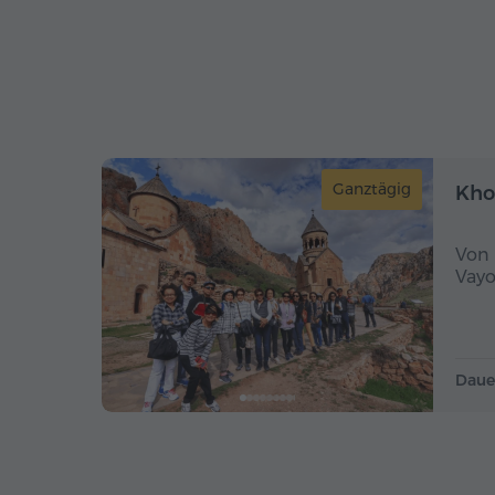
Ganztägig
Kho
Von 
Vayo
Daue