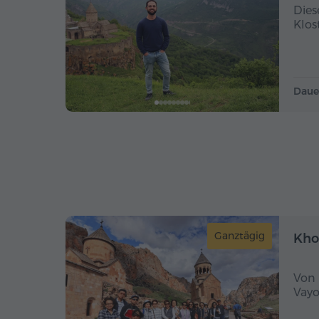
Dies
Klos
Daue
Ganztägig
Kho
Von 
Vayo