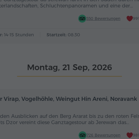
terlandschaften, Schluchtenpanoramen und eine der…
550 Bewertungen
99
r:
14-15 Stunden
Startzeit:
08:30
Montag, 21 Sep, 2026
Ganztägig
r Virap, Vogelhöhle, Weingut Hin Areni, Noravank
den Ausblicken auf den Berg Ararat bis zu den roten Fel
ts Dzor vereint diese Ganztagestour ab Jerewan das…
726 Bewertungen
98