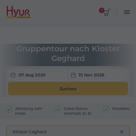
0
Startseite
Touren
Gruppentouren
Gruppentour nach Kloster
Geghard
07 Aug 2026
15 Nov 2026
Suchen
Abholung vom
Gratis-Storno
Reiseleitung
Hotel
innerhalb 24 St.
(Stadtzentrum)
Kloster Geghard