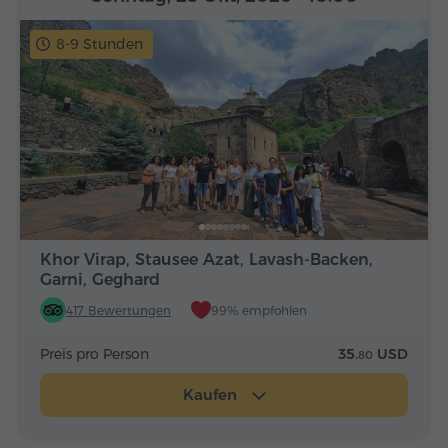
8-9 Stunden
Khor Virap, Stausee Azat, Lavash-Backen,
Garni, Geghard
417 Bewertungen
99% empfohlen
Preis pro Person
35.
USD
80
Kaufen