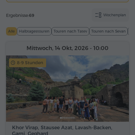
Ergebnisse:
69
Wochenplan
Alle
Halbtagestouren
Touren nach Tatev
Touren nach Sevan
To
Mittwoch, 14 Okt, 2026
- 10:00
8-9 Stunden
Khor Virap, Stausee Azat, Lavash-Backen,
Garni, Geghard