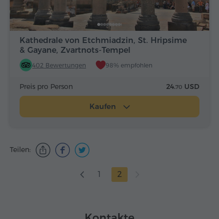
Kathedrale von Etchmiadzin, St. Hripsime
& Gayane, Zvartnots-Tempel
402 Bewertungen
98% empfohlen
Preis pro Person
24.
USD
70
Kaufen
Teilen:
1
2
Kontakte