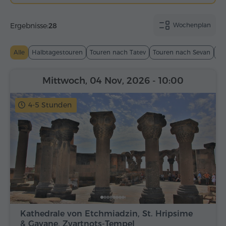
Ergebnisse:
28
Wochenplan
Alle
Halbtagestouren
Touren nach Tatev
Touren nach Sevan
To
Mittwoch, 04 Nov, 2026
- 10:00
4-5 Stunden
Kathedrale von Etchmiadzin, St. Hripsime
& Gayane, Zvartnots-Tempel