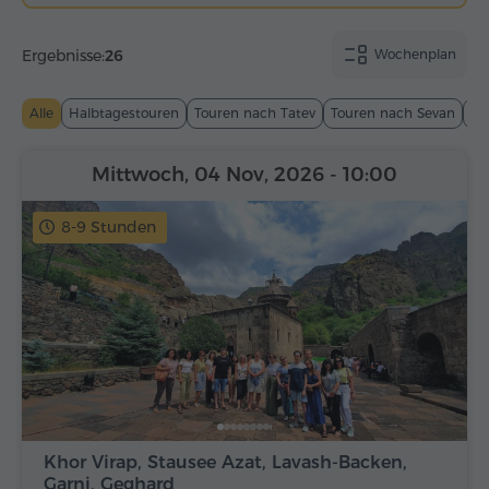
Ergebnisse:
26
Wochenplan
Alle
Halbtagestouren
Touren nach Tatev
Touren nach Sevan
To
Mittwoch, 04 Nov, 2026
- 10:00
8-9 Stunden
Khor Virap, Stausee Azat, Lavash-Backen,
Garni, Geghard