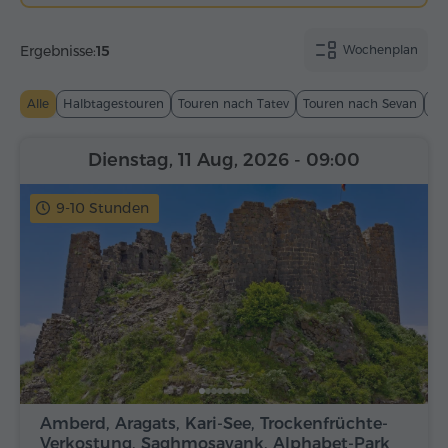
Ergebnisse:
15
Wochenplan
Alle
Halbtagestouren
Touren nach Tatev
Touren nach Sevan
To
Dienstag, 11 Aug, 2026
- 09:00
9-10 Stunden
Amberd, Aragats, Kari-See, Trockenfrüchte-
Verkostung, Saghmosavank, Alphabet-Park