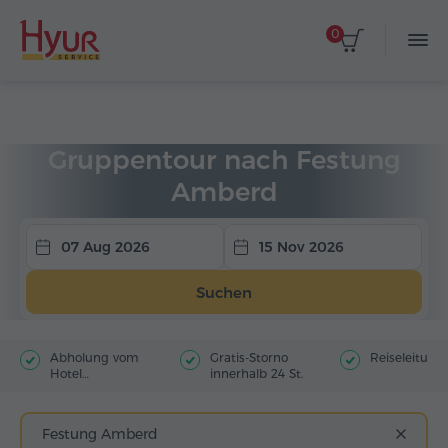
0
Startseite
Touren
Gruppentouren
Gruppentour nach Festung
Amberd
07 Aug 2026
15 Nov 2026
Suchen
Abholung vom
Gratis-Storno
Reiseleitung
Hotel
innerhalb 24 St.
(Stadtzentrum)
Festung Amberd