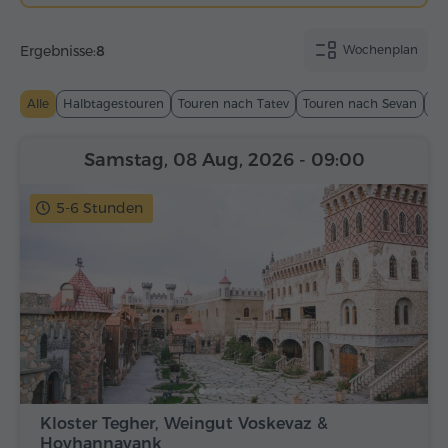
Ergebnisse:
8
Wochenplan
Alle
Halbtagestouren
Touren nach Tatev
Touren nach Sevan
To
Samstag, 08 Aug, 2026
- 09:00
5-6 Stunden
Kloster Tegher, Weingut Voskevaz &
Hovhannavank