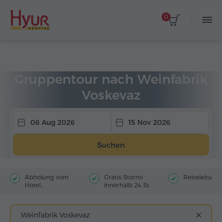
0
Startseite
Touren
Gruppentouren
Gruppentour nach Weinfabrik
Voskevaz
06 Aug 2026
15 Nov 2026
Suchen
Abholung vom
Gratis-Storno
Reiseleitung
Hotel
innerhalb 24 St.
(Stadtzentrum)
Weinfabrik Voskevaz