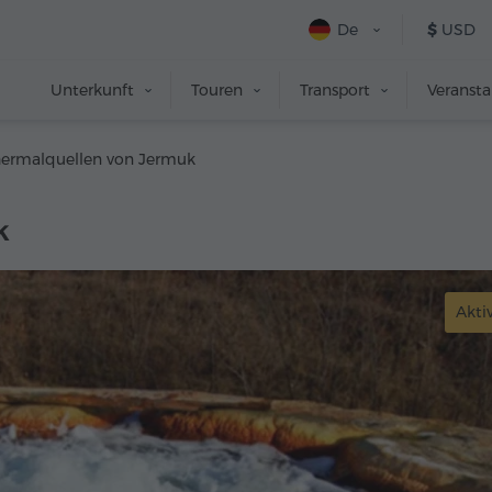
De
$
USD
Unterkunft
Touren
Transport
Veranst
hermalquellen von Jermuk
k
Aktiv