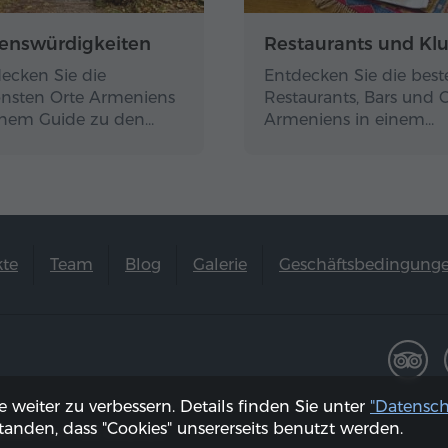
enswürdigkeiten
Restaurants und Kl
ecken Sie die
Entdecken Sie die best
nsten Orte Armeniens
Restaurants, Bars und 
inem Guide zu den…
Armeniens in einem…
kte
Team
Blog
Galerie
Geschäftsbedingung
weiter zu verbessern. Details finden Sie unter
"Datensch
anden, dass "Cookies" unsererseits benutzt werden.
lisiert am 08.08.2026