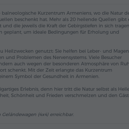
te balneologische Kurzentrum Armeniens, wo die Natur d
llen beschenkt hat. Mehr als 20 heilende Quellen gibt 
 und die jeweils die Kraft der Gebirgstiefen in sich tragen
m geplant, um ideale Bedingungen für Erholung und
zu Heilzwecken genutzt: Sie helfen bei Leber- und Magen
en und Problemen des Nervensystems. Viele Besucher
ondern auch wegen der besonderen Atmosphäre von Ruh
gort schenkt. Mit der Zeit erlangte das Kurzentrum
 einem Symbol der Gesundheit in Armenien.
artiges Erlebnis, denn hier tritt die Natur selbst als Heil
dheit, Schönheit und Frieden verschmelzen und den Gäs
 Geländewagen (4x4) erreichbar.