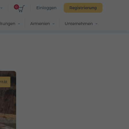
0
Einloggen
Registrierung
altungen
Armenien
Unternehmen
ität