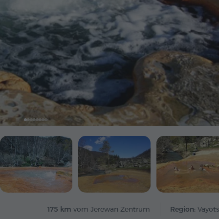
175 km
vom Jerewan Zentrum
Region:
Vayots