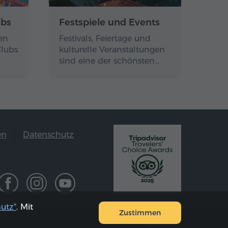
ubs
Festspiele und Events
en
Festivals, Feiertage und
Clubs
kulturelle Veranstaltungen
sind eine der schönsten…
en
Datenschutz
utz"
. Mit
Zustimmen
Sitemap