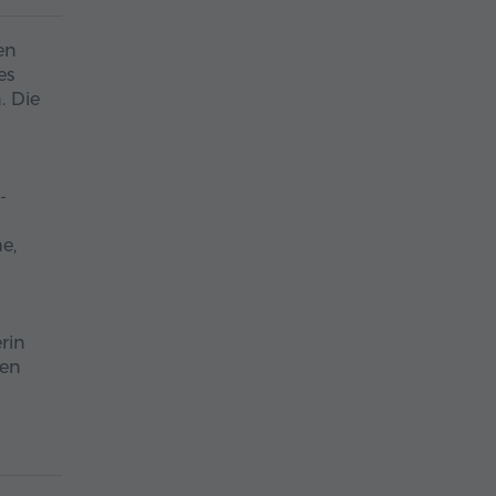
en
es
. Die
-
e,
erin
ten