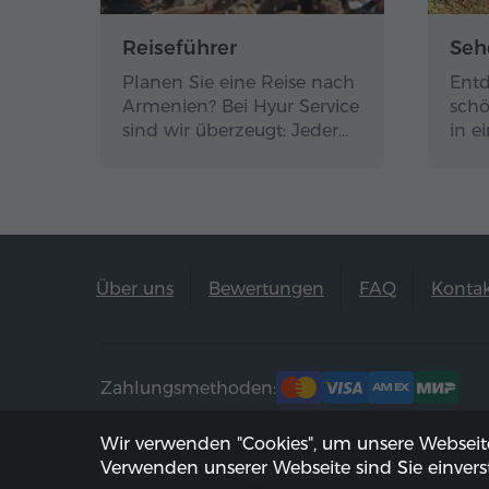
Reiseführer
Seh
Planen Sie eine Reise nach
Entd
Armenien? Bei Hyur Service
schö
sind wir überzeugt: Jeder…
in e
Über uns
Bewertungen
FAQ
Konta
Zahlungsmethoden:
Wir verwenden "Cookies", um unsere Webseite 
Verwenden unserer Webseite sind Sie einverst
2002 - 2026, © "Hyur Service" GmbH;
Aktua