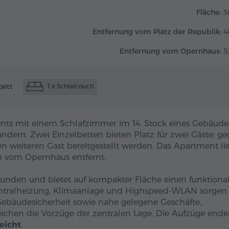
Fläche:
3
Entfernung vom Platz der Republik:
4
Entfernung vom Opernhaus:
5
bett
1 x Schlafcouch
ts mit einem Schlafzimmer im 14. Stock eines Gebäude
undern. Zwei Einzelbetten bieten Platz für zwei Gäste; g
nen weiteren Gast bereitgestellt werden. Das Apartment li
 vom Opernhaus entfernt.
unden und bietet auf kompakter Fläche einen funktiona
ntralheizung, Klimaanlage und Highspeed-WLAN sorgen 
 Gebäudesicherheit sowie nahe gelegene Geschäfte,
reichen die Vorzüge der zentralen Lage. Die Aufzüge end
eicht
.