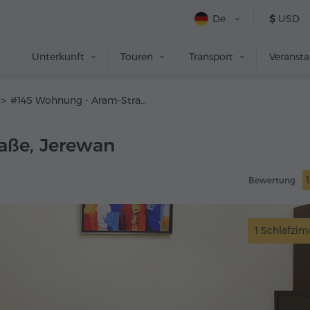
De
$
USD
Unterkunft
Touren
Transport
Veranst
#145 Wohnung - Aram-Straße
aße, Jerewan
Bewertung
1 Schlafzi