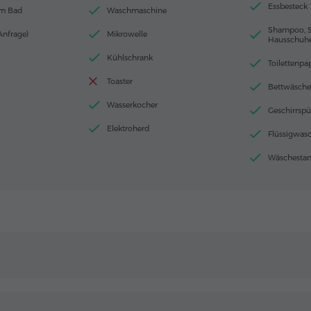
Essbesteck
im Bad
Waschmaschine
Shampoo, S
Anfrage)
Mikrowelle
Hausschuh
Kühlschrank
Toilettenpa
Toaster
Bettwäsche
Wasserkocher
Geschirrspü
Elektroherd
Flüssigwasc
Wäschesta