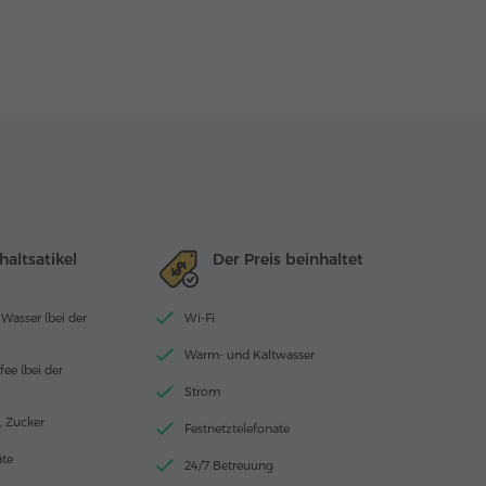
altsatikel
Der Preis beinhaltet
 Wasser (bei der
Wi-Fi
Warm- und Kaltwasser
fee (bei der
Strom
r, Zucker
Festnetztelefonate
te
24/7 Betreuung