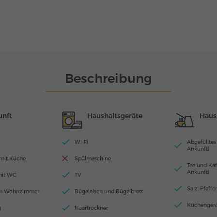
Beschreibung
unft
Haushaltsgeräte
Haush
Wi-Fi
Abgefülltes
Ankunft)
mit Küche
Spülmaschine
Tee und Kaf
Ankunft)
mit WC
TV
Salz, Pfeffe
im Wohnzimmer
Bügeleisen und Bügelbrett
Küchengerä
g
Haartrockner