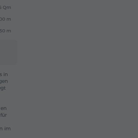
6 Qm
00 m
50 m
s in
egen
egt
len
für
en im