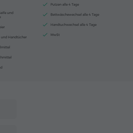
Putzen alle 4 Tage
eife und
Bettwäschewechsel alle 4 Tage
e
Handtuchwechsel alle 4 Tage
pier
MwSt
 und Handtücher
lmittel
hmittel
nd