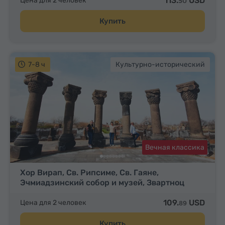
113.
USD
Цена для 2 человек
50
Купить
7-8 ч
Культурно-исторический
Вечная классика
Хор Вирап, Св. Рипсиме, Св. Гаяне,
Эчмиадзинский собор и музей, Звартноц
109.
USD
Цена для 2 человек
89
Купить