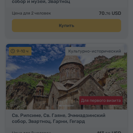
собор и музей, Звартноц
70.
USD
Цена для 2 человек
76
Купить
9-10 ч
Культурно-исторический
Для первого визита
Св. Рипсиме, Св. Гаяне, Эчмиадзинский
собор, Звартноц, Гарни, Гегард