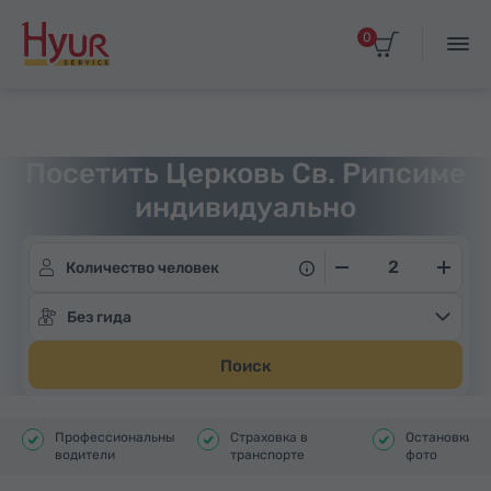
0
Главная
Туры
Индивидуальные экскурсии
Посетить Церковь Св. Рипсиме
индивидуально
Количество человек
Без гида
Поиск
Профессиональные
Страховка в
Остановки д
водители
транспорте
фото