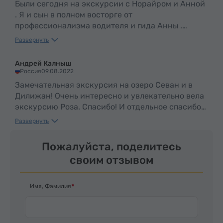
Были сегодня на экскурсии с Норайром и Анной
. Я и сын в полном восторге от
профессионализма водителя и гида Анны .
Большое вам спасибо ! Завтра поедем ещё🤗
Развернуть
Андрей Калныш
Россия
09.08.2022
Замечательная экскурсия на озеро Севан и в
Дилижан! Очень интересно и увлекательно вела
экскурсию Роза. Спасибо! И отдельное спасибо
за внимание и профессионализм водителю
Развернуть
Армену!
Пожалуйста, поделитесь
своим отзывом
Имя, Фамилия