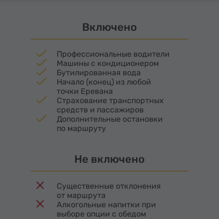
и хочет ощутить мощный выброс адреналина на
фоне завораживающих пейзажей. Парк
Включено
окружен густыми лесами и горами, что делает
каждую активность еще более зрелищной и
атмосферной.
Профессиональные водители
Машины с кондиционером
Бутилированная вода
Начало (конец) из любой
точки Еревана
Страхование транспортных
средств и пассажиров
Дополнительные остановки
по маршруту
Не включено
Существенные отклонения
от маршрута
Алкогольные напитки при
выборе опции с обедом