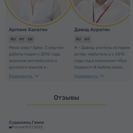
Арпине Халатян
Давид Асратян
RU
HY
EN
RU
HY
Меня зовут Арпи. С опытом
Я – Давид, учитель истории,
работы гидом с 2015 года,
актёр-любитель и с 2010
знанием английского и
года гид в компании «Йур
русского языков и
Сервис»! Я люблю свою
обширными познаниями в
страну и стараюсь, чтобы
Развернуть
Развернуть
истории и культуре, я
каждая экскурсия,
предлагаю увлекательные и
проведённая мною,
познавательные экскурсии,
оставляла у гостей
Отзывы
во время которых Вы
неизгладимое впечатление
откроете для себя Армению
и вызывала желание
и почувствуете её
приезжать ещё много-много
неповторимую атмосферу.
раз!
Суджиянц Гаяне
Россия
15.07.2023