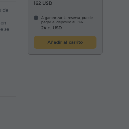
162 USD
o de
A garantizar la reserva, puede
pagar el depósito al 15%:
 en
24.
USD
35
e se
Añadir al carrito