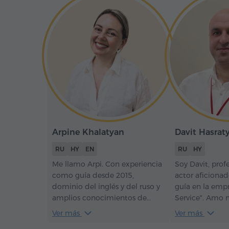
Arpine Khalatyan
Davit Hasrat
RU
HY
EN
RU
HY
Me llamo Arpi. Con experiencia
Soy Davit, profe
como guía desde 2015,
actor aficiona
dominio del inglés y del ruso y
guía en la emp
amplios conocimientos de
Service". Amo 
historia y cultura, ofrezco
esfuerzo para 
Ver más
Ver más
recorridos interesantes e
excursión que r