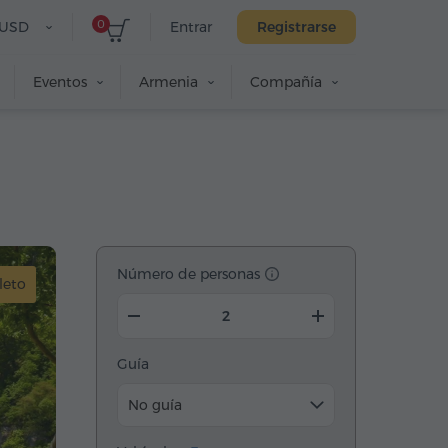
0
USD
Entrar
Registrarse
Eventos
Armenia
Compañía
Número de personas
leto
Guía
No guía