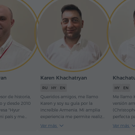
yan
Karen Khachatryan
Khachatu
RU
HY
EN
HY
EN
sor de historia,
Queridos amigos, me llamo
Me llamo K
do y desde 2010
Karen y soy su guía por la
versión ar
resa "Hyur
increíble Armenia. Mi amplia
(Christoph
mi país y me
experiencia me permite realizar
perfecta p
que cada
excursiones fascinantes a los
guía turís
Ver más
Ver más
ealizo deje una
lugares más populares e
una person