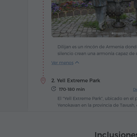
Dilijan es un rincón de Armenia donde
silencio crean una armonía capaz de 
viajero. Oculta entre bosques esmerald
la ciudad se extiende a lo largo del pi
Aghstev, donde el aire huele a pino y a
2. Yell Extreme Park
arroyos de montaña. Las perlas única
son dos hermosas vistas escondidas en
170-180 min
De
lagos Parz y Gosh, rodeados de arbust
El "Yell Extreme Park", ubicado en el
inspirado numerosos cuentos populare
Yenokavan en la provincia de Tavush,
tranquila de los animales salvajes.
razón el primer parque de aventuras 
Ver más
convertido en un imán para quienes
intensas y desean sentir una fuerte d
en medio de paisajes impresionantes
Inclusione