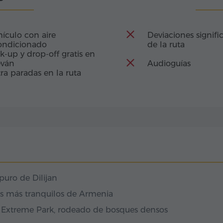
quí se vuelve aún
ículo con aire
Deviaciones signific
ondicionado
de la ruta
k-up y drop-off gratis en
eván
Audioguías
ra paradas en la ruta
 puro de Dilijan
es más tranquilos de Armenia
 Extreme Park, rodeado de bosques densos