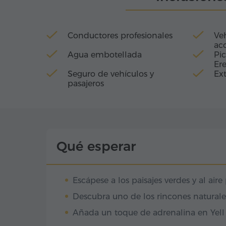
bosques y montañas, cada actividad a
más espectacular y envolvente.
Conductores profesionales
Veh
ac
Agua embotellada
Pic
Er
Seguro de vehículos y
Ext
pasajeros
Qué esperar
Escápese a los paisajes verdes y al aire
Descubra uno de los rincones natural
Añada un toque de adrenalina en Yell