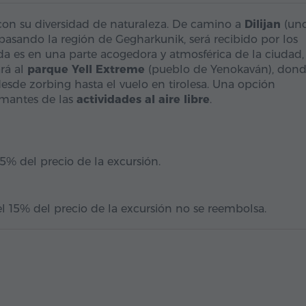
on su diversidad de naturaleza. De camino a
Dilijan
(un
 pasando la región de Gegharkunik, será recibido por los
da es en una parte acogedora y atmosférica de la ciudad,
ará al
parque Yell Extreme
(pueblo de Yenokaván), dond
esde zorbing hasta el vuelo en tirolesa. Una opción
amantes de las
actividades al aire libre
.
15% del precio de la excursión.
l 15% del precio de la excursión no se reembolsa.