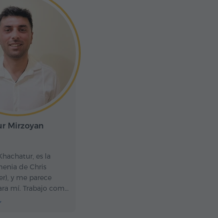
r Mirzoyan
hachatur, es la
menia de Chris
er), y me parece
ara mí. Trabajo como
tico desde 2012. Soy
a sociable, me