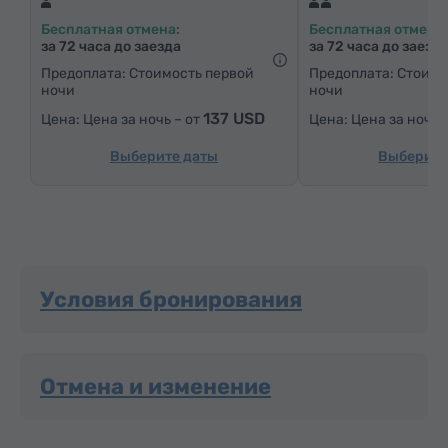
Письменный стол
Стол
Диван
Кресло
Бесплатная отмена:
Бесплатная отмена:
Стул
Сейф
Телефон
за 72 часа до заезда
за 72 часа до заезд
Услуга «звонок-будильник»
Спутниковые телеканалы
Предоплата: Стоимость первой
Предоплата: Стоимо
ночи
ночи
Паркетные полы
Бутилировання вода
137 USD
Цена за ночь – от
Цена за ночь 
Чай/Кофе
Выберите даты
Выберите
Условия бронирования
Отмена и изменение