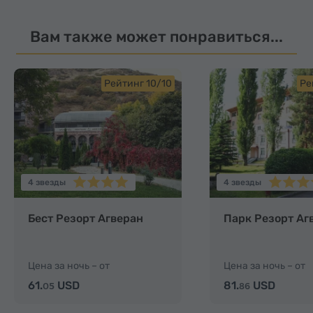
Вам также может понравиться...
Рейтинг 10/10
Ре
4 звезды
4 звезды
Бест Резорт Агверан
Парк Резорт Аг
Цена за ночь – от
Цена за ночь – от
61.
USD
81.
USD
05
86