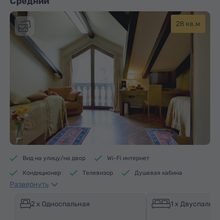
Средний
28 кв.м
Вид на улицу/на двор
Wi-Fi интернет
Кондиционер
Телевизор
Душевая кабина
Развернуть
Доступ в бассейн
Доступ в фитнес центр
Доступ в сауну
Средства гигиены
Полотенца
2 x Односпальная
1 x Двуспальна
Тапочки
Фен
Отопление
Шкаф/Гардероб