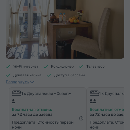
Wi-Fi интернет
Кондиционер
Телевизор
Душевая кабина
Доступ в бассейн
Развернуть
Доступ в фитнес центр
Доступ в сауну
Средства гигиены
Полотенца
Тапочки
1 x Двуспальная «Queen»
1 x Двуспальна
Фен
Отопление
Шкаф/Гардероб
Бесплатная отмена:
Бесплатная отмена:
Письменный стол
Стул
Сейф
Телефон
за 72 часа до заезда
за 72 часа до заезд
Услуга «звонок-будильник»
Спутниковые телеканалы
Предоплата: Стоимость первой
Предоплата: Стоимо
ночи
ночи
Паркетные полы
Бутилировання вода