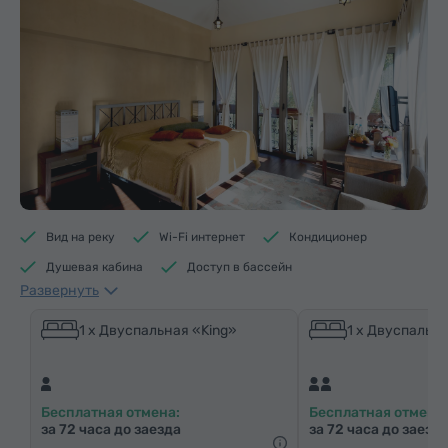
Вид на реку
Wi-Fi интернет
Кондиционер
Душевая кабина
Доступ в бассейн
Развернуть
Доступ в фитнес центр
Доступ в сауну
Средства гигиены
Полотенца
Тапочки
1 x Двуспальная «King»
1 x Двуспальна
Фен
Отопление
Шкаф/Гардероб
Письменный стол
Стул
Сейф
Телефон
Бесплатная отмена:
Бесплатная отмена:
Услуга «звонок-будильник»
Спутниковые телеканалы
за 72 часа до заезда
за 72 часа до заезд
Паркетные полы
Бутилировання вода