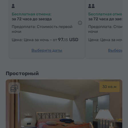
Письменный стол
Кресло
Стул
Сейф
Бесплатная отмена:
Бесплатная отмена:
Телефон
Услуга «звонок-будильник»
за 72 часа до заезда
за 72 часа до заезд
Спутниковые телеканалы
Паркетные полы
Предоплата: Стоимость первой
Предоплата: Стоимо
ночи
ночи
Бутилировання вода
Чай/Кофе
97.
USD
Цена за ночь – от
Цена за ночь 
13
Выберите даты
Выберите
Просторный
30 кв.м