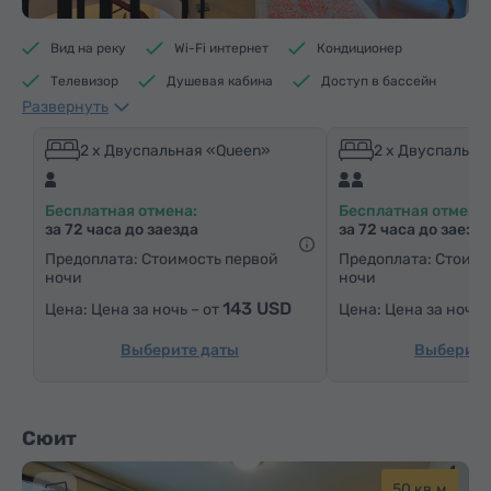
Вид на реку
Wi-Fi интернет
Кондиционер
Телевизор
Душевая кабина
Доступ в бассейн
Развернуть
Доступ в фитнес центр
Доступ в сауну
Средства гигиены
Полотенца
Тапочки
2 x Двуспальная «Queen»
2 x Двуспальна
Фен
Отопление
Шкаф/Гардероб
Бесплатная отмена:
Бесплатная отмена:
Письменный стол
Стул
Сейф
Телефон
за 72 часа до заезда
за 72 часа до заезд
Услуга «звонок-будильник»
Паркетные полы
Предоплата: Стоимость первой
Предоплата: Стоимо
ночи
ночи
Бутилировання вода
Чай/Кофе
143 USD
Цена за ночь – от
Цена за ночь 
Выберите даты
Выберите
Сюит
50 кв.м