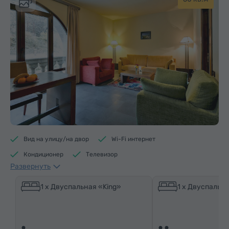
Вид на улицу/на двор
Wi-Fi интернет
Кондиционер
Телевизор
Развернуть
Ванна / Душевая кабина
Доступ в бассейн
Доступ в фитнес центр
Доступ в сауну
1 x Двуспальная «King»
1 x Двуспальна
Средства гигиены
Полотенца
Тапочки
Фен
Отопление
Шкаф/Гардероб