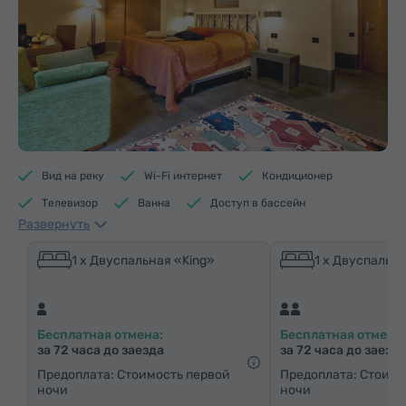
Вид на реку
Wi-Fi интернет
Кондиционер
Телевизор
Ванна
Доступ в бассейн
Развернуть
Доступ в фитнес центр
Доступ в сауну
Средства гигиены
Полотенца
Тапочки
1 x Двуспальная «King»
1 x Двуспальна
Фен
Отопление
Шкаф/Гардероб
Письменный стол
Диван
Кресло
Сейф
Бесплатная отмена:
Бесплатная отмена:
Телефон
Услуга «звонок-будильник»
за 72 часа до заезда
за 72 часа до заезд
Спутниковые телеканалы
Паркетные полы
Предоплата: Стоимость первой
Предоплата: Стоимо
ночи
ночи
Бутилировання вода
Чай/Кофе