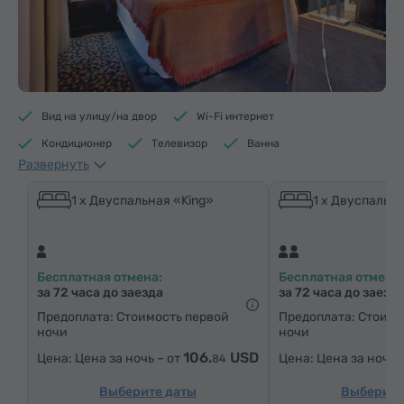
Вид на улицу/на двор
Wi-Fi интернет
Кондиционер
Телевизор
Ванна
Развернуть
Доступ в бассейн
Доступ в фитнес центр
Доступ в сауну
Средства гигиены
Полотенца
1 x Двуспальная «King»
1 x Двуспальна
Тапочки
Фен
Отопление
Шкаф/Гардероб
Письменный стол
Сейф
Телефон
Бесплатная отмена:
Бесплатная отмена:
Услуга «звонок-будильник»
Спутниковые телеканалы
за 72 часа до заезда
за 72 часа до заезд
Паркетные полы
Бутилировання вода
Предоплата: Стоимость первой
Предоплата: Стоимо
ночи
ночи
Чай/Кофе
106.
USD
Цена за ночь – от
Цена за ночь 
84
Выберите даты
Выберите