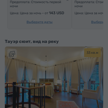
Предоплата: Стоимость первой
Предоплата: Стоимо
ночи
ночи
Чай/Кофе
143 USD
Цена за ночь – от
Цена за ночь 
Выберите даты
Выберите
Тауэр сюит, вид на реку
33 кв.м