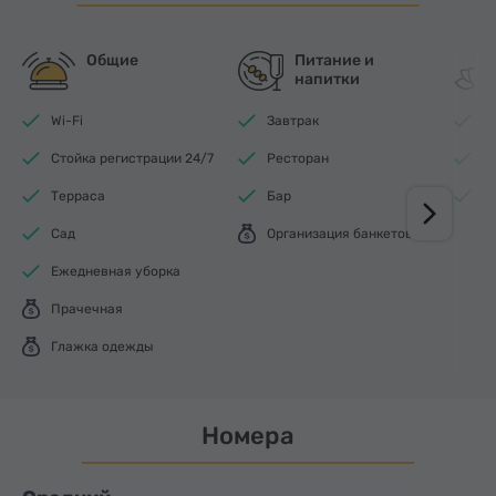
Общие
Питание и
напитки
Wi-Fi
Завтрак
К
Стойка регистрации 24/7
Ресторан
С
Терраса
Бар
Д
Сад
Организация банкетов
Ежедневная уборка
Прачечная
Глажка одежды
Номера