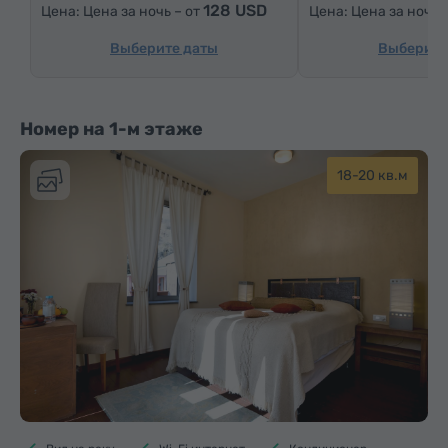
128 USD
Цена за ночь – от
Цена за ночь 
Выберите даты
Выберите
Номер на 1-м этаже
18-20 кв.м