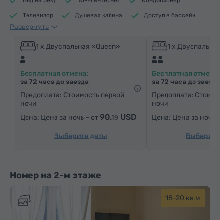
Вид на реку
Wi-Fi интернет
Кондиционер
Телевизор
Душевая кабина
Доступ в бассейн
Развернуть
Доступ в фитнес центр
Доступ в сауну
Средства гигиены
Полотенца
Тапочки
1 x Двуспальная «Queen»
1 x Двуспальна
Фен
Отопление
Шкаф/Гардероб
Бесплатная отмена:
Бесплатная отмена:
Письменный стол
Стул
Сейф
Телефон
за 72 часа до заезда
за 72 часа до заезд
Услуга «звонок-будильник»
Паркетные полы
Предоплата: Стоимость первой
Предоплата: Стоимо
ночи
ночи
Бутилировання вода
Чай/Кофе
90.
USD
Цена за ночь – от
Цена за ночь 
19
Выберите даты
Выберите
Номер на 2-м этаже
18-20 кв.м