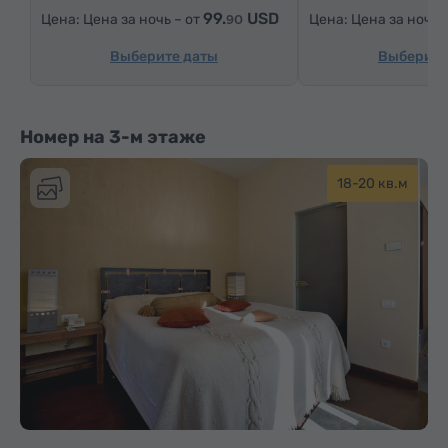
99.
USD
Цена за ночь – от
Цена за ночь 
90
Чай/Кофе
Выберите даты
Выберите
Номер на 3-м этаже
18-20 кв.м