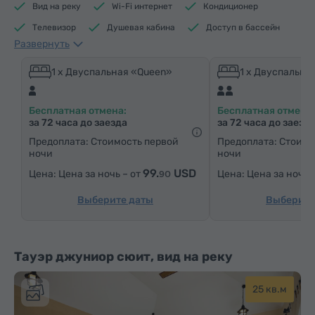
Вид на реку
Wi-Fi интернет
Кондиционер
Телевизор
Душевая кабина
Доступ в бассейн
Развернуть
Доступ в фитнес центр
Доступ в сауну
Средства гигиены
Полотенца
Тапочки
1 x Двуспальная «Queen»
1 x Двуспальна
Фен
Отопление
Шкаф/Гардероб
Бесплатная отмена:
Бесплатная отмена:
Письменный стол
Гостиная
Диван
за 72 часа до заезда
за 72 часа до заезд
Кресло
Стул
Сейф
Телефон
Предоплата: Стоимость первой
Предоплата: Стоимо
ночи
ночи
Услуга «звонок-будильник»
Спутниковые телеканалы
99.
USD
Цена за ночь – от
Цена за ночь 
90
Паркетные полы
Бутилировання вода
Чай/Кофе
Выберите даты
Выберите
Тауэр джуниор сюит, вид на реку
25 кв.м