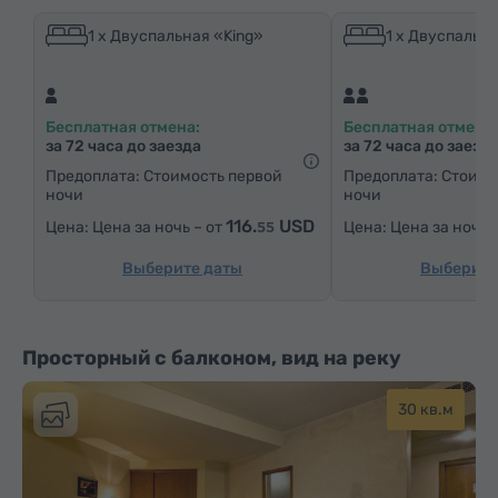
Средства гигиены
Полотенца
Тапочки
1 x Двуспальная «King»
1 x Двуспальна
Фен
Отопление
Шкаф/Гардероб
Письменный стол
Кресло
Сейф
Телефон
Бесплатная отмена:
Бесплатная отмена:
Услуга «звонок-будильник»
Спутниковые телеканалы
за 72 часа до заезда
за 72 часа до заезд
Паркетные полы
Бутилировання вода
Предоплата: Стоимость первой
Предоплата: Стоимо
ночи
ночи
Чай/Кофе
116.
USD
Цена за ночь – от
Цена за ночь 
55
Выберите даты
Выберите
Просторный с балконом, вид на реку
30 кв.м