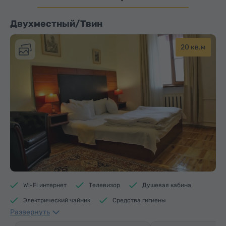
Двухместный/Твин
20 кв.м
Wi-Fi интернет
Телевизор
Душевая кабина
Электрический чайник
Средства гигиены
Развернуть
Полотенца
Тапочки
Отопление