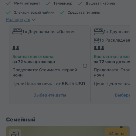
Wi-Fi интернет
Телевизор
Душевая кабина
Электрический чайник
Средства гигиены
Развернуть
Полотенца
Тапочки
Отопление
Шкаф/Гардероб
Письменный стол
Стол
1 x Двуспальная «Queen»
1 x Двуспальна
Кресло
Стул
Ковровые полы
1 x Раскладная к
Паркетные полы
Холодильник
Чай
Бесплатная отмена:
Бесплатная отмена:
за 72 часа до заезда
за 72 часа до заезд
Предоплата: Стоимость первой
Предоплата: Стоимо
ночи
ночи
58.
USD
Цена за ночь – от
Цена за ночь 
28
Выберите даты
Выберите
Семейный
44 кв.м