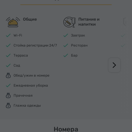
Общие
Питание и
напитки
Wi-Fi
Завтрак
П
Стойка регистрации 24/7
Ресторан
Д
Терраса
Бар
Сад
Обед/ужин в номере
Ежедневная уборка
Прачечная
Глажка одежды
Номера