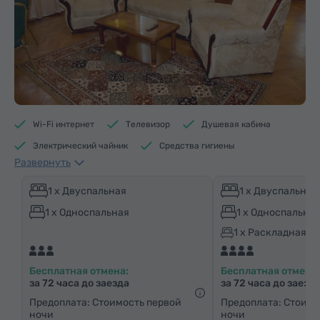
Wi-Fi интернет
Телевизор
Душевая кабина
Электрический чайник
Средства гигиены
Развернуть
Полотенца
Тапочки
Отопление
Шкаф/Гардероб
Письменный стол
Диван
1 x Двуспальная
1 x Двуспальная
Кресло
Стул
Ковровые полы
1 x Односпальная
1 x Односпальна
Паркетные полы
Холодильник
Чай
1 x Раскладная к
Бесплатная отмена:
Бесплатная отмена:
за 72 часа до заезда
за 72 часа до заезд
Предоплата: Стоимость первой
Предоплата: Стоимо
ночи
ночи