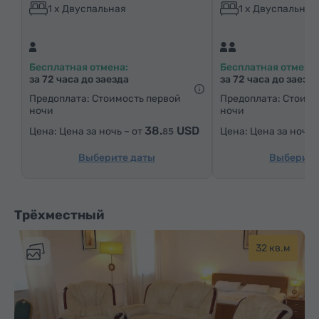
Шкаф/Гардероб
Письменный стол
Кресло
1 x Двуспальная
1 x Двуспальная
Стул
Ковровые полы
Паркетные полы
Холодильник
Чай
Бесплатная отмена:
Бесплатная отмена:
за 72 часа до заезда
за 72 часа до заезд
Предоплата: Стоимость первой
Предоплата: Стоимо
ночи
ночи
38.
USD
Цена за ночь – от
Цена за ночь 
85
Выберите даты
Выберите
Трёхместный
32 кв.м