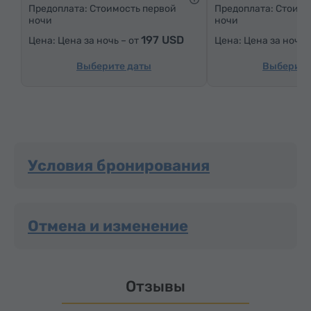
Кресло
Стул
Сейф
Телефон
Предоплата: Стоимость первой
Предоплата: Стоимо
ночи
ночи
Будильник
Услуга «звонок-будильник»
197 USD
Цена за ночь – от
Цена за ночь 
Кабельные телеканалы
Спутниковые телеканалы
Ковровые полы
Холодильник
Выберите даты
Выберите
Бутилировання вода
Чай/Кофе
Условия бронирования
Отмена и изменение
Отзывы