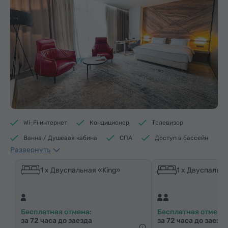
Wi-Fi интернет
Кондиционер
Телевизор
Ванна / Душевая кабина
СПА
Доступ в бассейн
Развернуть
Доступ в фитнес центр
Кофеварка/Чайник
Электрический чайник
Минибар
1 x Двуспальная «King»
1 x Двуспальна
Средства гигиены
Полотенца
Халат
Тапочки
Фен
Биде
Отопление
Бесплатная отмена:
Бесплатная отмена:
Шкаф/Гардероб
Письменный стол
Гостиная
за 72 часа до заезда
за 72 часа до заезд