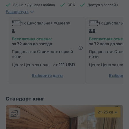
Ванна / Душевая кабина
СПА
Доступ в бассейн
Развернуть
Доступ в фитнес центр
Кофеварка/Чайник
Электрический чайник
Минибар
1 x Двуспальная «Queen»
1 x Двуспальна
Средства гигиены
Полотенца
Халат
Бесплатная отмена:
Бесплатная отмена:
Тапочки
Фен
Отопление
Шкаф/Гардероб
за 72 часа до заезда
за 72 часа до заезд
Письменный стол
Стул
Сейф
Телефон
Предоплата: Стоимость первой
Предоплата: Стоимо
ночи
ночи
Будильник
Услуга «звонок-будильник»
111 USD
Цена за ночь – от
Цена за ночь 
Кабельные телеканалы
Спутниковые телеканалы
Ковровые полы
Холодильник
Выберите даты
Выберите
Бутилировання вода
Чай/Кофе
Стандарт кинг
21-25 кв.м