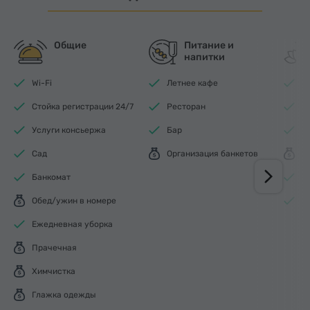
Общие
Питание и
напитки
Wi-Fi
Летнее кафе
К
Стойка регистрации 24/7
Ресторан
Ф
Услуги консьержа
Бар
С
Сад
Организация банкетов
М
Банкомат
С
Обед/ужин в номере
П
Ежедневная уборка
Прачечная
Химчистка
Глажка одежды