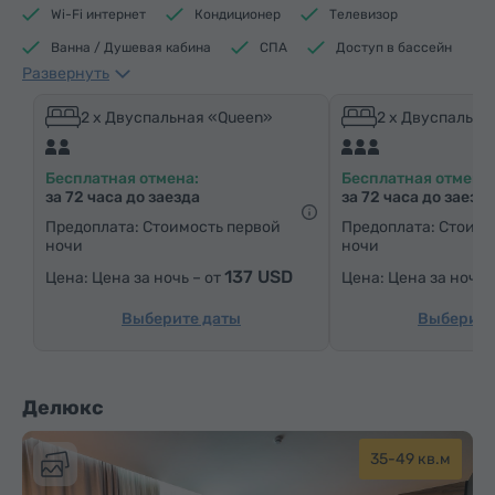
Wi-Fi интернет
Кондиционер
Телевизор
Ванна / Душевая кабина
СПА
Доступ в бассейн
Развернуть
Доступ в фитнес центр
Кофеварка/Чайник
Электрический чайник
Минибар
2 x Двуспальная «Queen»
2 x Двуспальна
Средства гигиены
Полотенца
Халат
Бесплатная отмена:
Бесплатная отмена:
Тапочки
Фен
Отопление
Шкаф/Гардероб
за 72 часа до заезда
за 72 часа до заезд
Письменный стол
Стул
Сейф
Телефон
Предоплата: Стоимость первой
Предоплата: Стоимо
ночи
ночи
Будильник
Услуга «звонок-будильник»
137 USD
Цена за ночь – от
Цена за ночь 
Кабельные телеканалы
Спутниковые телеканалы
Ковровые полы
Холодильник
Выберите даты
Выберите
Бутилировання вода
Чай/Кофе
Делюкс
35-49 кв.м