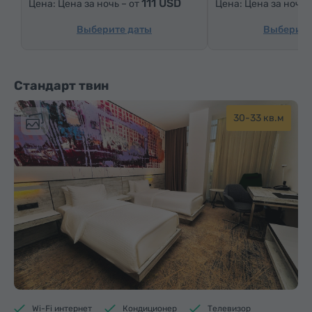
111 USD
Цена за ночь – от
Цена за ночь 
Кабельные телеканалы
Спутниковые телеканалы
Ковровые полы
Холодильник
Выберите даты
Выберите
Бутилировання вода
Чай/Кофе
Стандарт твин
30-33 кв.м
Wi-Fi интернет
Кондиционер
Телевизор