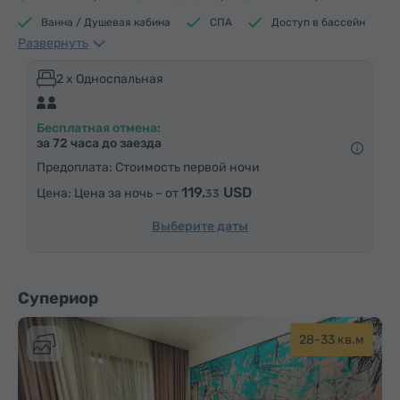
Ванна / Душевая кабина
СПА
Доступ в бассейн
Развернуть
Доступ в фитнес центр
Кофеварка/Чайник
Электрический чайник
Минибар
2 x Односпальная
Средства гигиены
Полотенца
Халат
Бесплатная отмена:
Тапочки
Фен
Отопление
Шкаф/Гардероб
за 72 часа до заезда
Письменный стол
Стул
Сейф
Телефон
Предоплата: Стоимость первой ночи
Будильник
Услуга «звонок-будильник»
119.
USD
Цена за ночь – от
33
Кабельные телеканалы
Спутниковые телеканалы
Выберите даты
Ковровые полы
Холодильник
Бутилировання вода
Чай/Кофе
Супериор
28-33 кв.м