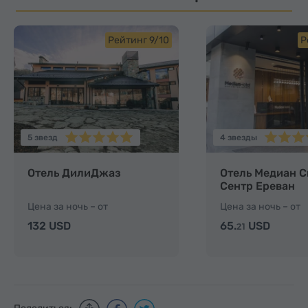
Рейтинг 9/10
Р
5 звезд
4 звезды
Отель ДилиДжаз
Отель Медиан С
Сентр Ереван
Цена за ночь – от
Цена за ночь – от
132 USD
65.
USD
21