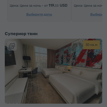
119.
USD
Цена за ночь – от
Цена за ночь 
33
Ковровые полы
Холодильник
Бутилировання вода
Чай/Кофе
Выберите даты
Выберите
Супериор твин
30 кв.м