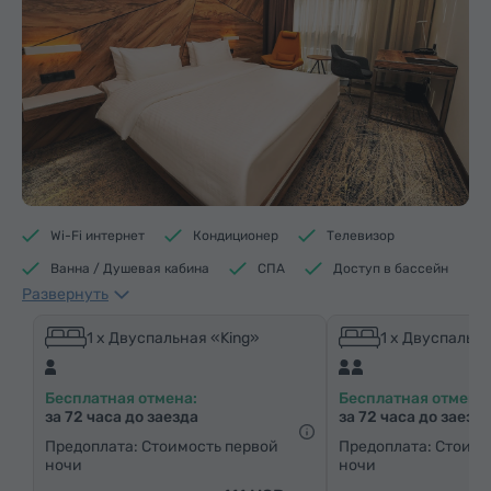
Wi-Fi интернет
Кондиционер
Телевизор
Ванна / Душевая кабина
СПА
Доступ в бассейн
Развернуть
Доступ в фитнес центр
Кофеварка/Чайник
Электрический чайник
Минибар
1 x Двуспальная «King»
1 x Двуспальна
Средства гигиены
Полотенца
Халат
Бесплатная отмена:
Бесплатная отмена:
Тапочки
Фен
Отопление
Шкаф/Гардероб
за 72 часа до заезда
за 72 часа до заезд
Письменный стол
Стул
Сейф
Телефон
Предоплата: Стоимость первой
Предоплата: Стоимо
ночи
ночи
Будильник
Услуга «звонок-будильник»