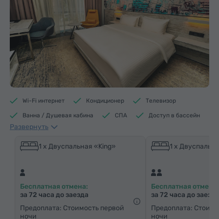
Wi-Fi интернет
Кондиционер
Телевизор
Ванна / Душевая кабина
СПА
Доступ в бассейн
Развернуть
Доступ в фитнес центр
Кофеварка/Чайник
Электрический чайник
Минибар
1 x Двуспальная «King»
1 x Двуспальна
Средства гигиены
Полотенца
Халат
Тапочки
Фен
Отопление
Шкаф/Гардероб
Бесплатная отмена:
Бесплатная отмена:
Письменный стол
Стул
Сейф
Телефон
за 72 часа до заезда
за 72 часа до заезд
Будильник
Услуга «звонок-будильник»
Предоплата: Стоимость первой
Предоплата: Стоимо
ночи
ночи
Кабельные телеканалы
Спутниковые телеканалы